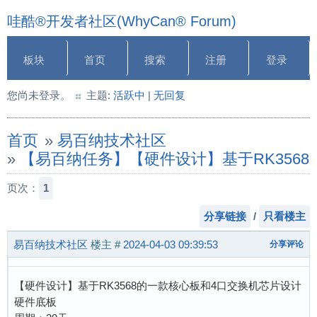
哇酷®开发者社区(WhyCan® Forum)
板块
首页
搜索
注册
登录
您尚未登录。
主题:
活跃中
|
无回复
首页
»
易百纳技术社区
»
【易百纳任务】【硬件设计】基于RK356
页次：
1
分享链接
/
只看楼主
易百纳技术社区
楼主
#
2024-04-03 09:39:53
分享评论
【硬件设计】基于RK3568的一款核心板和4口交换机芯片设计
硬件底板