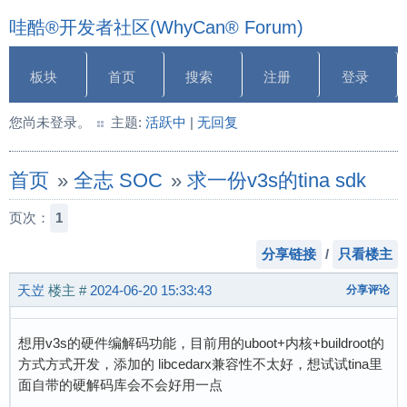
哇酷®开发者社区(WhyCan® Forum)
板块
首页
搜索
注册
登录
您尚未登录。
主题:
活跃中
|
无回复
首页
»
全志 SOC
»
求一份v3s的tina sdk
页次：
1
分享链接
/
只看楼主
天岦
楼主
#
2024-06-20 15:33:43
分享评论
想用v3s的硬件编解码功能，目前用的uboot+内核+buildroot的
方式方式开发，添加的 libcedarx兼容性不太好，想试试tina里
面自带的硬解码库会不会好用一点