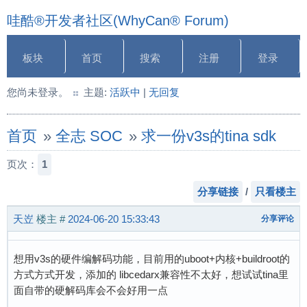
哇酷®开发者社区(WhyCan® Forum)
板块
首页
搜索
注册
登录
您尚未登录。
主题:
活跃中
|
无回复
首页
»
全志 SOC
»
求一份v3s的tina sdk
页次：
1
分享链接
/
只看楼主
天岦
楼主
#
2024-06-20 15:33:43
分享评论
想用v3s的硬件编解码功能，目前用的uboot+内核+buildroot的
方式方式开发，添加的 libcedarx兼容性不太好，想试试tina里
面自带的硬解码库会不会好用一点