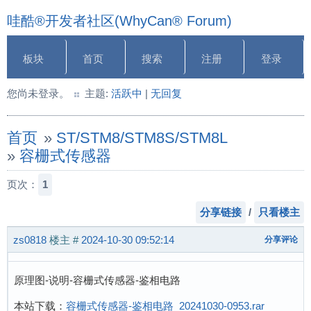
哇酷®开发者社区(WhyCan® Forum)
板块
首页
搜索
注册
登录
您尚未登录。
主题:
活跃中
|
无回复
首页
»
ST/STM8/STM8S/STM8L
»
容栅式传感器
页次：
1
分享链接
/
只看楼主
zs0818
楼主
#
2024-10-30 09:52:14
分享评论
原理图-说明-容栅式传感器-鉴相电路
本站下载：
容栅式传感器-鉴相电路_20241030-0953.rar