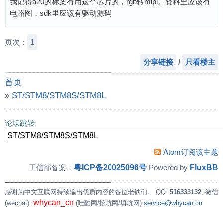
我记得a20的标案有用这个芯片的，rgb转mipi。资料里应该有
电路图，sdk里应该有驱动源码
页次：
1
分享链接
/
只看楼主
首页
»
ST/STM8/STM8S/STM8L
»
STM32 M系列的单片机怎么样才能驱动MIPI屏（ST7701
论坛跳转
Atom订阅该主题
粤ICP备20025096号
FluxBB
工信部备案：
Powered by
感谢为中文互联网持续输出优质内容的各位老铁们。
QQ:
516333132
, 微信
whycan_cn
(wechat):
(哇酷网/挖坑网/填坑网)
service@whycan.cn