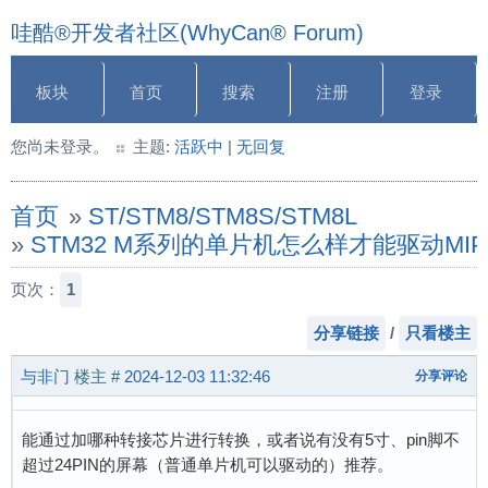
哇酷®开发者社区(WhyCan® Forum)
板块
首页
搜索
注册
登录
您尚未登录。
主题:
活跃中
|
无回复
首页
»
ST/STM8/STM8S/STM8L
»
STM32 M系列的单片机怎么样才能驱动MIPI屏
页次：
1
分享链接
/
只看楼主
与非门
楼主
#
2024-12-03 11:32:46
分享评论
能通过加哪种转接芯片进行转换，或者说有没有5寸、pin脚不
超过24PIN的屏幕（普通单片机可以驱动的）推荐。