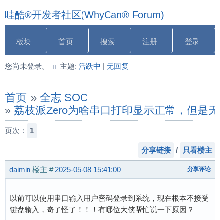
哇酷®开发者社区(WhyCan® Forum)
板块
首页
搜索
注册
登录
您尚未登录。
主题:
活跃中
|
无回复
首页
»
全志 SOC
»
荔枝派Zero为啥串口打印显示正常，但是
页次：
1
分享链接
/
只看楼主
daimin
楼主
#
2025-05-08 15:41:00
分享评论
以前可以使用串口输入用户密码登录到系统，现在根本不接受
键盘输入，奇了怪了！！！有哪位大侠帮忙说一下原因？