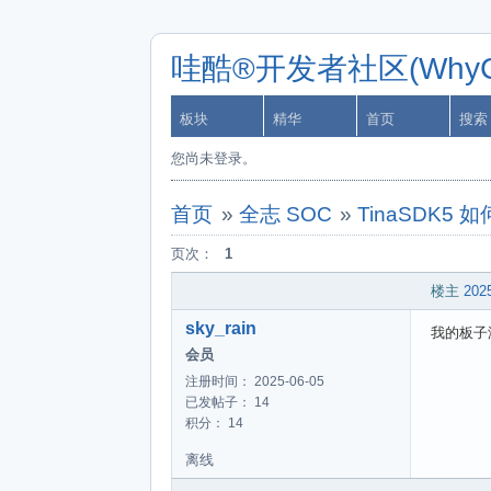
哇酷®开发者社区(WhyCa
板块
精华
首页
搜索
您尚未登录。
首页
»
全志 SOC
»
TinaSDK5 
页次：
1
楼主
2025
sky_rain
我的板子
会员
注册时间： 2025-06-05
已发帖子： 14
积分： 14
离线