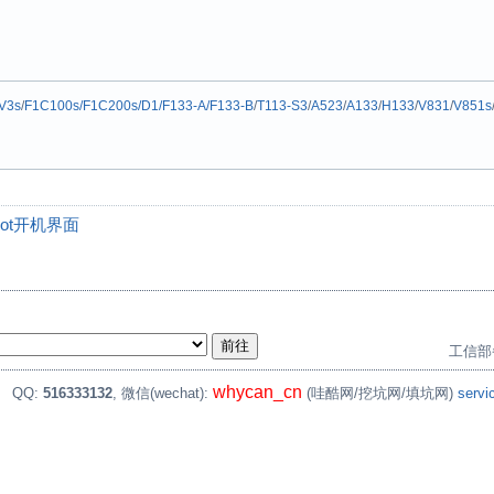
V3s
/
F1C100s/F1C200s/D1/F133-A/F133-B
/
T113-S3
/
A523
/
A133
/
H133
/
V831
/
V851s
boot开机界面
工信部
whycan_cn
。
QQ:
516333132
, 微信(wechat):
(哇酷网/挖坑网/填坑网)
serv