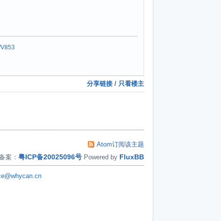
/
V853
分享链接
/
只看楼主
Atom订阅该主题
粤ICP备20025096号
FluxBB
备案：
Powered by
ice@whycan.cn