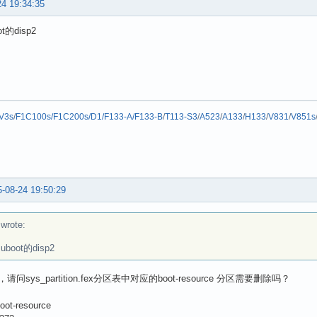
24 19:34:35
t的disp2
V3s
/
F1C100s/F1C200s/D1/F133-A/F133-B
/
T113-S3
/
A523
/
A133
/
H133
/
V831
/
V851s
-08-24 19:50:29
rote:
uboot的disp2
问sys_partition.fex分区表中对应的boot-resource 分区需要删除吗？
oot-resource