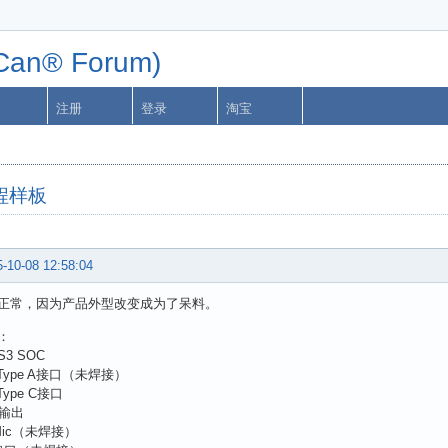
n® Forum)
注册
登录
淘宝
工程样板
-10-08 12:58:04
正常，因为产品外型改变成为了呆料。
：
S3 SOC
 Type A接口（未焊接）
Type C接口
o输出
ic（未焊接）