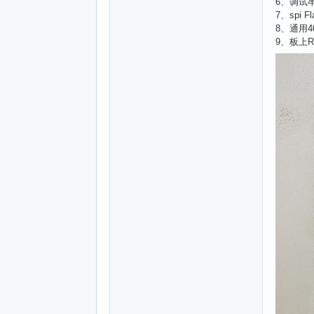
6、调试
7、spi 
8、通用4
9、板上