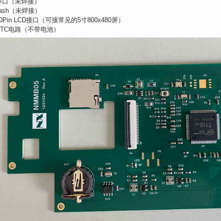
串口（未焊接）
Flash（未焊接）
0Pin LCD接口（可接常见的5寸800x480屏）
RTC电路（不带电池）