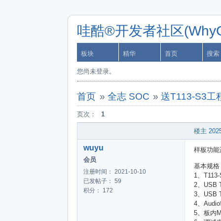
哇酷®开发者社区(WhyCa
板块
精华
首页
搜索
您尚未登录。
首页
»
全志 SOC
»
送T113-S3
页次：
1
楼主
2025
wuyu
样板功能
会员
基本规格
注册时间： 2021-10-10
1、T113-
已发帖子： 59
2、USB
积分： 172
3、USB 
4、Audi
5、板内M