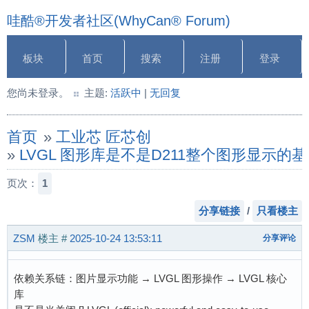
哇酷®开发者社区(WhyCan® Forum)
板块
首页
搜索
注册
登录
您尚未登录。
主题:
活跃中
|
无回复
首页
»
工业芯 匠芯创
»
LVGL 图形库是不是D211整个图形显示
页次：
1
分享链接
/
只看楼主
ZSM
楼主
#
2025-10-24 13:53:11
分享评论
依赖关系链：图片显示功能 → LVGL 图形操作 → LVGL 核心
库