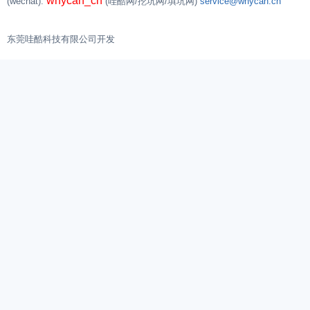
whycan_cn
(wechat):
(哇酷网/挖坑网/填坑网)
service@whycan.cn
东莞哇酷科技有限公司开发