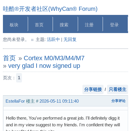
哇酷®开发者社区(WhyCan® Forum)
板块
首页
搜索
注册
登录
您尚未登录。
主题:
活跃中
|
无回复
首页
»
Cortex M0/M3/M4/M7
»
very glad I now signed up
页次：
1
分享链接
/
只看楼主
EstellaFor
楼主
#
2026-05-11 09:11:40
分享评论
Hello there, You've performed a great job. I'll definitely digg it
and in my view suggest to my friends. I'm confident they will