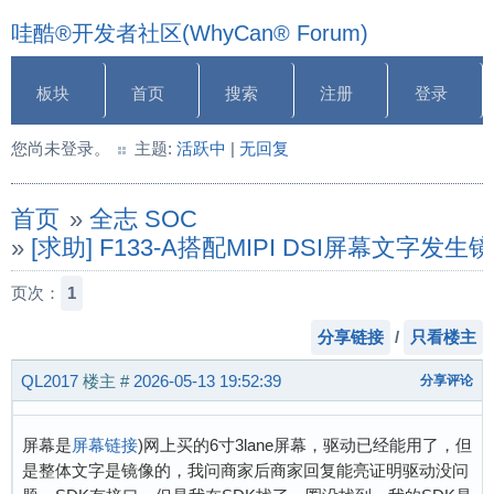
哇酷®开发者社区(WhyCan® Forum)
板块
首页
搜索
注册
登录
您尚未登录。
主题:
活跃中
|
无回复
首页
»
全志 SOC
»
[求助] F133-A搭配MIPI DSI屏幕文字发生
页次：
1
分享链接
/
只看楼主
QL2017
楼主
#
2026-05-13 19:52:39
分享评论
屏幕是
屏幕链接
)网上买的6寸3lane屏幕，驱动已经能用了，但
是整体文字是镜像的，我问商家后商家回复能亮证明驱动没问