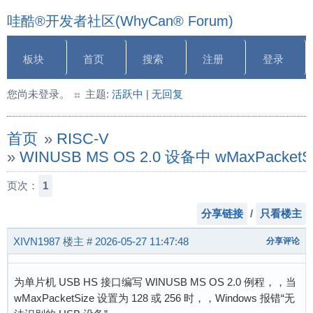
哇酷®开发者社区(WhyCan® Forum)
板块
首页
搜索
注册
登录
您尚未登录。
主题:
活跃中
|
无回复
首页
»
RISC-V
»
WINUSB MS OS 2.0 设备中 wMaxPacket
页次：
1
分享链接
/
只看楼主
XIVN1987
楼主
#
2026-05-27 11:47:48
分享评论
为单片机 USB HS 接口编写 WINUSB MS OS 2.0 例程，，当
wMaxPacketSize 设置为 128 或 256 时，，Windows 报错“无