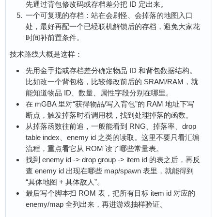
先通过背包修改码或存档差分把 ID 定出来。
一个可复现的存档：站在会刷怪、会掉落的地图入口
处，最好再配一个已经联机解锁后的存档，避免大家花
时间补前置条件。
技术路线大概是这样：
先用金手指或存档差分确定物品 ID 和背包数据结构。
比如改一个背包格，比较修改前后的 SRAM/RAM，就
能知道物品 ID、数量、属性字段分别在哪里。
在 mGBA 里对“获得物品/写入背包”的 RAM 地址下写
断点，触发掉落时看调用栈，找到处理掉落的函数。
从掉落函数往前追，一般能看到 RNG、掉落率、drop
table index、enemy id 之类的读取。这里不要只看汇编
流程，重点看它从 ROM 读了哪些常量表。
找到 enemy id -> drop group -> item id 的表之后，再反
查 enemy id 出现在哪些 map/spawn 表里，就能得到
“具体地图 + 具体敌人”。
最后写个脚本扫 ROM 表，把所有目标 item id 对应的
enemy/map 全列出来，再进游戏抽样验证。