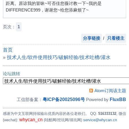
距离。原谅我的冒昧~可否佳您薇讨教一下~我的是
DIFFERENCE999，谢谢您~给您添麻烦了~
页次：
1
分享链接
/
只看楼主
首页
»
技术人生/软件使用技巧/破解经验/技术吐槽/灌水
»
关于gba游戏指环王王者归来破译代码的紧急求助！！！
论坛跳转
Atom订阅该主题
粤ICP备20025096号
FluxBB
工信部备案：
Powered by
感谢为中文互联网持续输出优质内容的各位老铁们。
QQ:
516333132
, 微信
whycan_cn
(wechat):
(哇酷网/挖坑网/填坑网)
service@whycan.cn