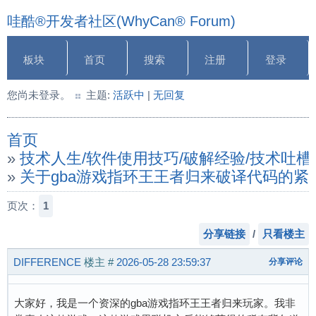
哇酷®开发者社区(WhyCan® Forum)
板块
首页
搜索
注册
登录
您尚未登录。
主题:
活跃中
|
无回复
首页
»
技术人生/软件使用技巧/破解经验/技术吐槽
»
关于gba游戏指环王王者归来破译代码的紧
页次：
1
分享链接
/
只看楼主
DIFFERENCE
楼主
#
2026-05-28 23:59:37
分享评论
大家好，我是一个资深的gba游戏指环王王者归来玩家。我非