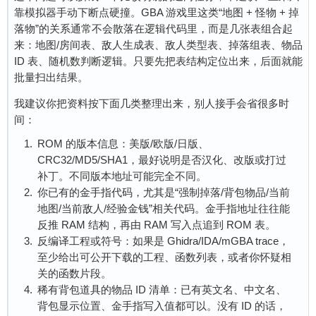
靠模拟器手动下断点硬撞。GBA 游戏里这类“地图 + 怪物 + 掉
落物”的关系通常不会散落在逻辑代码里，而是几张表组合起
来：地图/房间表、敌人生成表、敌人类型表、掉落组表、物品
ID 表、随机数判断逻辑。只要先把表结构定位出来，后面就能
批量扫出结果。
我建议你把资料按下面几类整理出来，别人接手会省很多时
间：
ROM 的版本信息：美版/欧版/日版、
CRC32/MD5/SHA1，最好说明是否汉化、改版或打过
补丁。不同版本地址可能完全不同。
你已有的金手指代码，尤其是“强制掉落/背包物品/当前
地图/当前敌人/经验金钱”相关代码。金手指地址往往能
反推 RAM 结构，再由 RAM 写入点追到 ROM 表。
反编译工程或符号：如果是 Ghidra/IDA/mGBA trace，
至少给出可公开下载的工程、函数列表，或者你怀疑相
关的函数片段。
稀有背包道具的物品 ID 清单：已有英文名、中文名、
背包显示位置、金手指写入值都可以。没有 ID 的话，