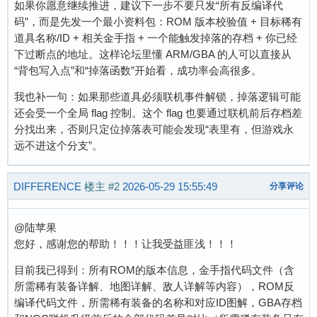
如果你愿意继续推进，建议下一步不要只发“所有反编译代
码”，而是先发一个最小资料包：ROM 版本校验值 + 目标稀有
道具名称/ID + 相关金手指 + 一个能触发掉落的存档 + 你已经
下过断点的地址。这样论坛里懂 ARM/GBA 的人可以直接从
“背包写入点”和“掉落函数”开始看，成功率会高很多。
我也补一句：如果那些道具必须联机事件解锁，掉落逻辑可能
还会受一个全局 flag 控制。这个 flag 也要通过联机前后存档差
分找出来，否则只定位掉落表可能会发现“表里有，但游戏永
远不进这个分支”。
DIFFERENCE
楼主
#2
2026-05-29 15:55:49
分享评论
@陆苹果
您好，感谢您的帮助！！！让我受益匪浅！！！
目前我已得到：所有ROM的版本信息，金手指代码文件（含
所需稀有装备详解、地图详解、敌人详解等内容），ROM反
编译代码文件，所需稀有装备的名称和对应ID图解，GBA存档