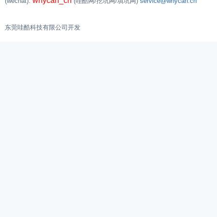
whycan_cn
(wechat):
(哇酷网/挖坑网/填坑网)
service@whycan.cn
东莞哇酷科技有限公司开发