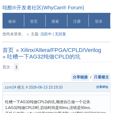
哇酷®开发者社区(WhyCan® Forum)
板块
首页
搜索
注册
登录
您尚未登录。
主题:
活跃中
|
无回复
首页
»
Xilinx/Altera/FPGA/CPLD/Verilog
»
吐槽一下AG32纯做CPLD的坑
页次：
1
分享链接
/
只看楼主
zzm24
楼主
#
2026-06-13 15:19:33
分享评论
吐槽一下AG32纯做CPLD的坑,顺便自己做一个记录.
1.AG32纯做CPLD时,启动时间是50ms,没错是50ms.