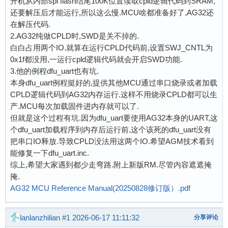
开机从内部spi flash结尾100K位置读取cpld逻辑代码到SRAM,
还要解压后才能运行,所以这么慢.MCU啥都准备好了,AG32还
在解压代码.
2.AG32纯做CPLD时,SWD是关不掉的.
白白占用两个IO.就算在运行CPLD代码前,设置SWJ_CNTL为
0x1f都没用,一运行cpld逻辑代码就会开启SWD功能.
3.他的例程dfu_uart也有坑.
本身dfu_uart例程挺好的,提供其他MCU通过串口烧录或者加载
CPLD逻辑代码到AG32内存运行.这样不用烧录CPLD都可以生
产.MCU每次加载固件进内存就可以了.
但就是这个过程有坑.因为dfu_uart要使用AG32本身的UART,这
个dfu_uart加载程序到内存后运行前,这个该死的dfu_uart没有
把串口IO释放.导致CPLD没法用这两个IO.希望AGM技术看到
能修复一下dfu_uart.inc.
综上,希望大家遇到都少走弯路.附上新版RM.尽管内容遮遮掩
掩.
AG32 MCU Reference Manual(20250828修订版）.pdf
lanlanzhilian
#1
2026-06-17 11:11:32
分享评论