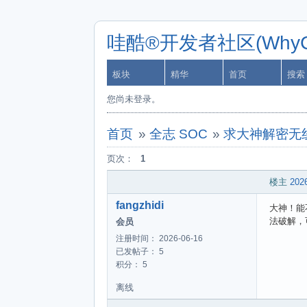
哇酷®开发者社区(WhyCa
板块
精华
首页
搜索
您尚未登录。
首页
»
全志 SOC
»
求大神解密无线视
页次：
1
楼主
2026
fangzhidi
大神！能
法破解，
会员
注册时间： 2026-06-16
已发帖子： 5
积分： 5
离线