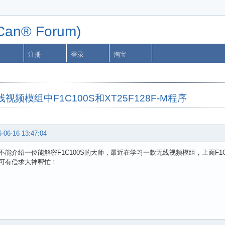
n® Forum)
注册
登录
淘宝
频模组中F1C100S和XT25F128F-M程序
-06-16 13:47:04
不能介绍一位能解密F1C100S的大师，最近在学习一款无线视频模组，上面F1C10
可有偿求大神帮忙！