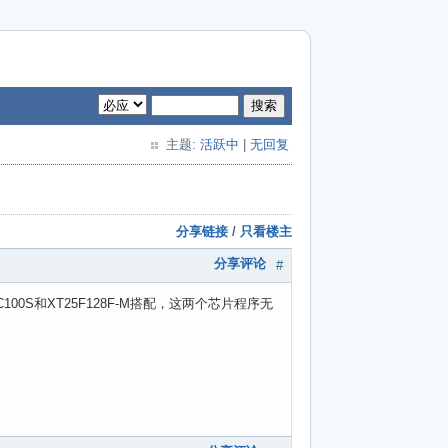
搜索
主题:
活跃中
|
无回复
分享链接
/
只看楼主
分享评论
#
0S和XT25F128F-M搭配，这两个芯片程序无