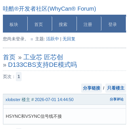
哇酷®开发者社区(WhyCan® Forum)
板块
首页
搜索
注册
登录
您尚未登录。
主题:
活跃中
|
无回复
首页
»
工业芯 匠芯创
»
D133CBS支持DE模式吗
页次：
1
分享链接
/
只看楼主
xlobster
楼主
#
2026-07-01 14:44:50
分享评论
HSYNC和VSYNC信号线不接