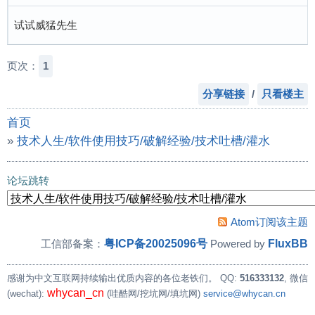
试试威猛先生
页次：
1
分享链接
/
只看楼主
首页
»
技术人生/软件使用技巧/破解经验/技术吐槽/灌水
»
请教大家 电路板上涂满了硅胶 什么办法能把硅胶去掉 
论坛跳转
Atom订阅该主题
粤ICP备20025096号
FluxBB
工信部备案：
Powered by
感谢为中文互联网持续输出优质内容的各位老铁们。
QQ:
516333132
, 微信
whycan_cn
(wechat):
(哇酷网/挖坑网/填坑网)
service@whycan.cn