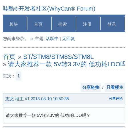
哇酷®开发者社区(WhyCan® Forum)
板块
首页
搜索
注册
登录
您尚未登录。
主题:
活跃中
|
无回复
首页
»
ST/STM8/STM8S/STM8L
»
请大家推荐一款 5V转3.3V的 低功耗LDO吗
页次：
1
分享链接
/
只看楼主
志文
楼主
#1
2018-08-10 10:50:35
分享评论
请大家推荐一款 5V转3.3V的 低功耗LDO吗？