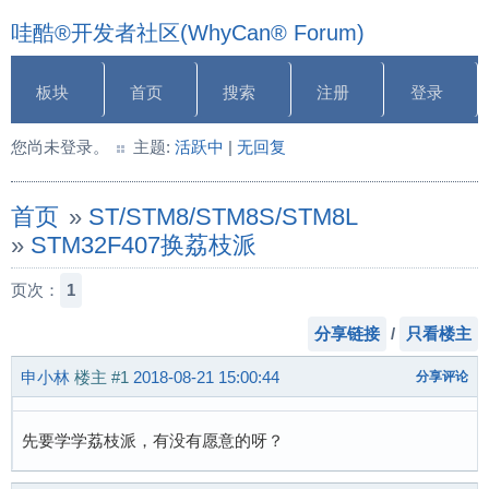
哇酷®开发者社区(WhyCan® Forum)
板块
首页
搜索
注册
登录
您尚未登录。
主题:
活跃中
|
无回复
首页
»
ST/STM8/STM8S/STM8L
»
STM32F407换荔枝派
页次：
1
分享链接
/
只看楼主
申小林
楼主
#1
2018-08-21 15:00:44
分享评论
先要学学荔枝派，有没有愿意的呀？