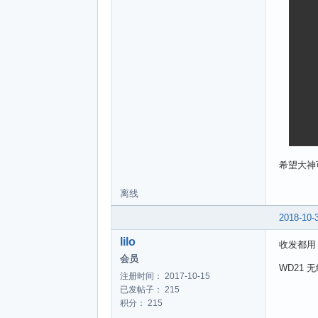
	SPI_Read
	SPI_Read
	SPI_Read
	//////////////////435.355MHZ 设定////////////////////////
	phyWrite(0x75, 0x53);  
	phyWrite(0x76, 0x85);  // set 
	phyWrite(0x77, 0xe0);  // set n
	///////////////////////////////////////////////////////
希望大神
	///////////////////1.2kbps 设定////////////////////////
	phyWrite(0x6e, 0x09);
离线
	phyWrite(0x6f, 0xd5); 
	///////////////////////////////////////////////////////
2018-10-
lilo
收发都用 
	//////////////////////////////频率偏差/////////////////////
会员
	phyWrite(0x70, 0x2c); // ma
WD21 
注册时间： 2017-10-15
	phyWrite(0x71, 0x23); // FIFO mode, GF
已发帖子： 215
	phyWrite(0x72, 0x10);  /
积分： 215
	/////////////////////////////////////////////////////////