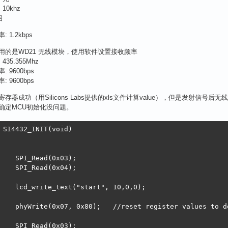
10khz
启
 1.2kbps
用的是WD21 无线模块，使用软件设置接收频率
435.355Mhz
 9600bps
 9600bps
存器成功（用Silicons Labs提供的xls文件计算value），但是发射信
确定MCU初始化没问题。
 SI4432_INIT(void)

(0x03);	

(0x04);

tart", 10,0,0);

 register values to default

(0x03);	
