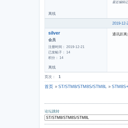
	phyWrite(0x42, 0x00);
最近编辑记录 懒
	phyWrite(0x43, 0xff);
离线
	phyWrite(0x44, 0xff);
	phyWrite(0x45, 0xff);
2019-12-
	phyWrite(0x46, 0xff);
silver
通讯距离
}

会员
注册时间： 2019-12-21
void
已发帖子： 14
{

积分： 14
	unsigned char
离线
	//unsigne
	//tx test data is use to te
页次：
1
	lcd_write_text("st
首页
»
ST/STM8/STM8S/STM8L
»
STM8S
	for (nCount=0 ; nC
	
		txdata[
	
论坛跳转
	//Flag.i
	//delay