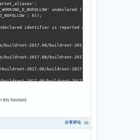
rset_aliases':

_WORKING_O_NOFOLLOW' undeclared (first use in this functi
_NOFOLLOW : 0));

ndeclared identifier is reported only once for each funct
e/buildroot-2017.08/buildroot-2017.08/output/build/gdb-7.
e/buildroot-2017.08/buildroot-2017.08/output/build/gdb-7.
/buildroot-2017.08/buildroot-2017.08/output/build/gdb-7.1
/buildroot-2017.08/buildroot-2017.08/output/build/gdb-7.1
/buildroot-2017.08/buildroot-2017.08/output/build/gdb-7.1
this function)
/buildroot-2017.08/buildroot-2017.08/output/build/gdb-7.1
/buildroot-2017.08/buildroot-2017.08/output/build/gdb-7.1
分享评论
#8
/buildroot-2017.08/buildroot-2017.08/output/build/gdb-7.1