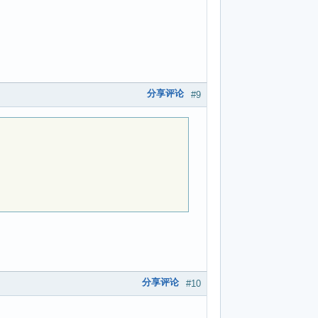
/buildroot-2017.08/buildroot-2017.08/output/build/gdb-7.1
/buildroot-2017.08/buildroot-2017.08/output/build/gdb-7.1
/buildroot-2017.08/buildroot-2017.08/output/build/gdb-7.1
8/buildroot-2017.08/output/build/gdb-7.11.1/.stamp_built
分享评论
#9
分享评论
#10