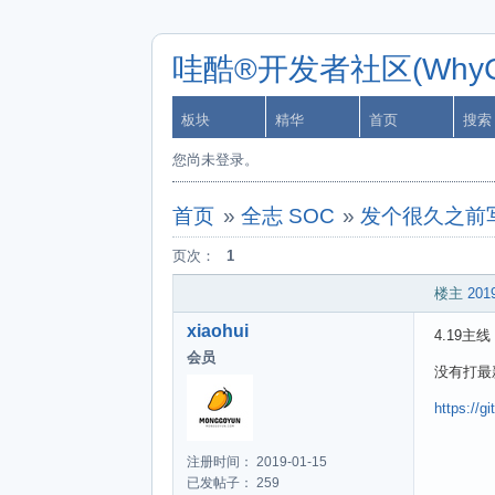
哇酷®开发者社区(WhyCa
板块
精华
首页
搜索
您尚未登录。
首页
»
全志 SOC
»
发个很久之前写
页次：
1
楼主
2019
xiaohui
4.19主线
会员
没有打最
https://g
注册时间： 2019-01-15
已发帖子： 259