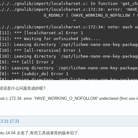
././../gnulib/import/localcharset.c: In function 'get_cha
././../gnulib/import/localcharset.c:172:34: error: 'HAVE
                  O_RDONLY | (HAVE_WORKING_O_NOFOLLOW ? O
                              ^

././../gnulib/import/localcharset.c:172:34: note: each u
[11]: *** [localcharset.o] Error 1

[11]: *** Waiting for unfinished jobs....

[11]: Leaving directory `/opt/lichee-nano-one-key-packag
[10]: *** [all-recursive] Error 1

[10]: Leaving directory `/opt/lichee-nano-one-key-packag
[9]: *** [all] Error 2

[9]: Leaving directory `/opt/lichee-nano-one-key-package
[8]: *** [subdir_do] Error 1

[8]: Leaving directory `/opt/lichee-nano-one-key-package
[7]: *** [all] Error 2

错误是什么问题造成的呢?
[7]: Leaving directory `/opt/lichee-nano-one-key-package
[6]: *** [subdir_do] Error 1

rset.c:172:34: error: 'HAVE_WORKING_O_NOFOLLOW' undeclared (first use in 
[6]: Leaving directory `/opt/lichee-nano-one-key-package
[5]: *** [all-lib] Error 2

[5]: *** Waiting for unfinished jobs....

[5]: Leaving directory `/opt/lichee-nano-one-key-package
13 21:17:21
[4]: *** [subdir_do] Error 1

[4]: Leaving directory `/opt/lichee-nano-one-key-package
untu 14.04 太老了,有些工具或者库的版本旧了.