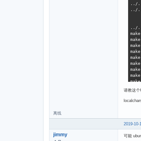
../.
../.
    
    
../.
make
make
make
make
make
make
make
make
make
make
请教这个
make
make
localcha
make
make
离线
make
make
2019-10-
make
jimmy
make
可能 ub