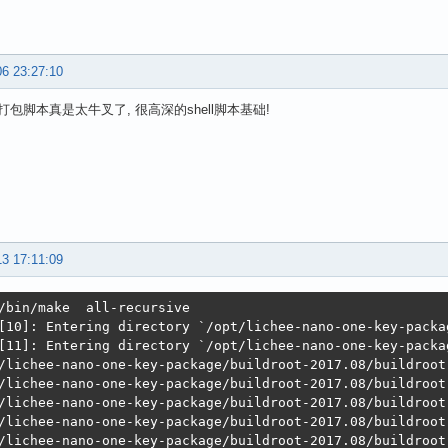
06 23:27:10
包脚本真是太牛叉了, 很高深的shell脚本基础!
13 17:11:09
/bin/make  all-recursive

[10]: Entering directory `/opt/lichee-nano-one-key-packa
[11]: Entering directory `/opt/lichee-nano-one-key-packa
/lichee-nano-one-key-package/buildroot-2017.08/buildroot
/lichee-nano-one-key-package/buildroot-2017.08/buildroot
/lichee-nano-one-key-package/buildroot-2017.08/buildroot
/lichee-nano-one-key-package/buildroot-2017.08/buildroot
/lichee-nano-one-key-package/buildroot-2017.08/buildroot