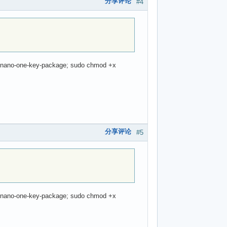
分享评论
#4
-nano-one-key-package; sudo chmod +x
分享评论
#5
-nano-one-key-package; sudo chmod +x