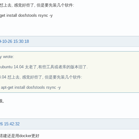
[3]: *** [all] Error 2

04 怼上去, 感觉好些了, 但是要先装几个软件:
[3]: Leaving directory `/opt/lichee-nano-one-key-package
[2]: *** [all-gdb] Error 2

get install dosfstools rsync -y
[2]: Leaving directory `/opt/lichee-nano-one-key-package
[1]: *** [all] Error 2

[1]: Leaving directory `/opt/lichee-nano-one-key-package
: *** [/opt/lichee-nano-one-key-package/buildroot-2017.0
-10-26 15:30:18
y wrote:
ubuntu 14.04 太老了,有些工具或者库的版本旧了.
18.04 怼上去, 感觉好些了, 但是要先装几个软件:
apt-get install dosfstools rsync -y
哦。
26 15:42:32
建还是用docker更好