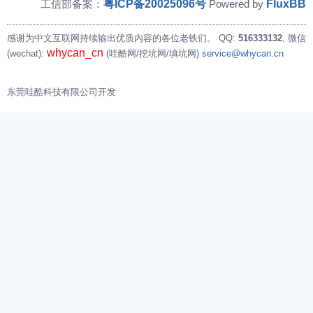
粤ICP备20025096号
FluxBB
工信部备案：
Powered by
感谢为中文互联网持续输出优质内容的各位老铁们。
QQ:
516333132
, 微信
whycan_cn
(wechat):
(哇酷网/挖坑网/填坑网)
service@whycan.cn
东莞哇酷科技有限公司开发