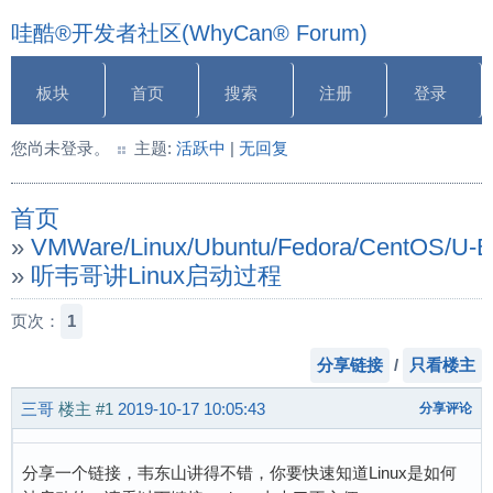
哇酷®开发者社区(WhyCan® Forum)
板块
首页
搜索
注册
登录
您尚未登录。
主题:
活跃中
|
无回复
首页
»
VMWare/Linux/Ubuntu/Fedora/CentOS/U
»
听韦哥讲Linux启动过程
页次：
1
分享链接
/
只看楼主
三哥
楼主
#1
2019-10-17 10:05:43
分享评论
分享一个链接，韦东山讲得不错，你要快速知道Linux是如何