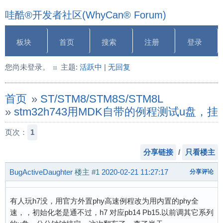
哇酷®开发者社区(WhyCan® Forum)
板块
首页
搜索
注册
登录
您尚未登录。
主题:
活跃中
|
无回复
首页
»
ST/STM8/STM8S/STM8L
»
stm32h743用MDK自带的例程测试u盘，挂
页次：
1
分享链接
/
只看楼主
BugActiveDaughter
楼主
#1
2020-02-21 11:27:17
分享评论
有人玩h7没，用官方外置phy高速例程改为用内置的phy全
速，，初始化老是通不过，h7 对应pb14 Pb15.以前调其它系列