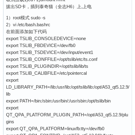
拔出SD卡，插到泰奇猫（全志H6）上,上电
1）root模式 sudo -s
2）vi /etc/bash.bashrc
在前面添加如下代码
export TSLIB_CONSOLEDEVICE=none
export TSLIB_FBDEVICE=/dev/fb0
export TSLIB_TSDEVICE=/dev/input/event1
export TSLIB_CONFFILE=/opt/tslib/etc/ts.conf
export TSLIB_PLUGINDIR=/opt/tslib/lib/ts
export TSLIB_CALIBFILE=/etc/pointercal
export
LD_LIBRARY_PATH=/lib:/usr/lib:/opt/tslib/lib:/opt/A53_qt5.12.9/
lib
export PATH=/bin:/sbin:/usr/bin/:/usr/sbin:/opt/tslib/bin
export
QT_QPA_PLATFORM_PLUGIN_PATH=/opt/A53_qt5.12.9/plu
gins
export QT_QPA_PLATFORM=linuxfb:tty=/dev/fb0