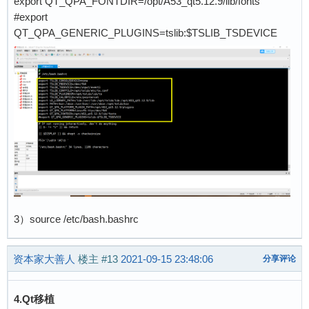
export QT_QPA_FONTDIR=/opt/A53_qt5.12.9/lib/fonts
#export
QT_QPA_GENERIC_PLUGINS=tslib:$TSLIB_TSDEVICE
3）source /etc/bash.bashrc
资本家大善人
楼主
#13
2021-09-15 23:48:06
分享评论
4.Qt移植