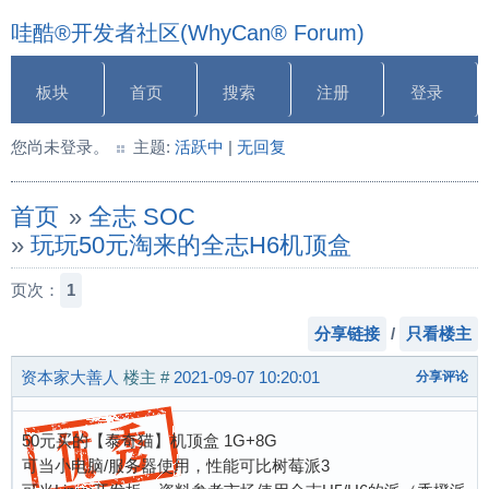
哇酷®开发者社区(WhyCan® Forum)
板块
首页
搜索
注册
登录
您尚未登录。
主题:
活跃中
|
无回复
首页
»
全志 SOC
»
玩玩50元淘来的全志H6机顶盒
页次：
1
分享链接
/
只看楼主
资本家大善人
楼主
#
2021-09-07 10:20:01
分享评论
50元买的【泰奇猫】机顶盒 1G+8G
可当小电脑/服务器使用，性能可比树莓派3