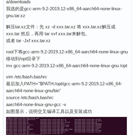
a/downloads
我选的是gcc-arm-9.2-2019.12-x86_64-aarch64-none-linux-
gnu.tar.xz
解压tar.xz文件：先 xz -d xxx.tar.xz 将 xxx.tar.xz解压成
xxx.tar 然后，再用 tar xvf xxx.tar来解包。
或者 tar -Jxf xxx.tar.xz
root下将gcc-arm-9.2-2019.12-x86_64-aarch64-none-linux-gnu
移动到/opt目录下
mv gcc-arm-9.2-2019.12-x86_64-aarch64-none-linux-gnu /opt
vim /etc/bash.bashrc
最后加入PATH="$PATH:/opt/gcc-arm-9.2-2019.12-x86_64-
aarch64-none-linux-gnu/bin"
source /etc/bash.bashrc
aarch64-none-linux-gnu-gcc -v
如图显示，说明交叉编译工具以及安装成功