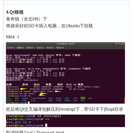
4.Qt移植
泰奇猫（全志H6）下
将烧录好的SD卡插入电脑，在Ubuntu下挂载
fdisk -l
然后将Qt交叉编译包解压到/mnt/opt下，即SD卡下的opt目录
取消挂载1)cd / 2)umount /mnt