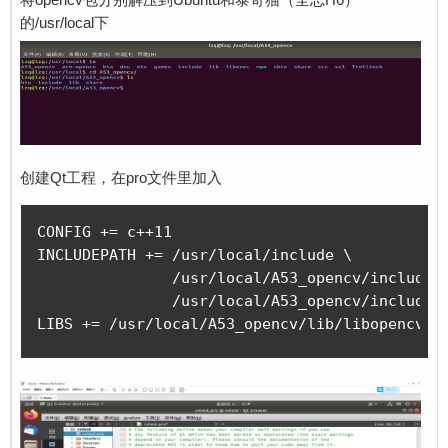
的/usr/local下
创建Qt工程，在pro文件里加入
CONFIG += c++11

INCLUDEPATH += /usr/local/include \

               /usr/local/A53_opencv/include/o
               /usr/local/A53_opencv/include/o
LIBS += /usr/local/A53_opencv/lib/libopencv*.