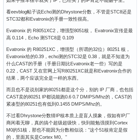
如果手推车很早就买了IP，已经买了的IP肯定不能砸手里。
看eevblog帖子说Echo测的Dhrystone分数，不管是STC8还是
STC32都和Evatronix的手册一致性很高。
Evatronix 的 R8051XC2，增强型8051核， Evatronix宣传是最
高 0.114，Echo 测STC8是 0.109
Evatronix 的 R80251XC，增强型（所谓的32位）80251 核，
Evatronix给的0.39，echo测的STC32是 0.38，就是不知道为
什么CAST的手册（手册日期比Evatronix老一些）写的是
0.22，CAST 又在官网上写R80251XC就是和Evatronix合作的
结果，两个应该完全是一样的东西。
而且也不是说别家的80251都是这个分，别的 IP 厂商，也包括
CAST卖的80251 IP都说能跑0.6 0.7 DMIPS/Mhz的，CAST的
紧凑型的80251也有低到0.1455 DMPS/Mhz的。
不过看Dhrystone分数猜IP核本质上是盲人摸象，假如有IP厂
商闲着无聊，真的搞个超级超级快，快到能勉强摸到Cortex
M0的51核，那也不能因为分数相似说："这个51核肯定是假
的，里面其实是Cortex M0。"