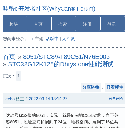
哇酷®开发者社区(WhyCan® Forum)
板块
首页
搜索
注册
登录
您尚未登录。
主题:
活跃中
|
无回复
首页
»
8051/STC8/AT89C51/N76E003
»
STC32G12K128的Dhrystone性能测试
页次：
1
分享链接
/
只看楼主
echo
楼主
#
2022-03-14 18:14:27
分享评论
这款号称32位的8051，实际上就是Intel的C251架构，向下兼
容8051，地址空间扩展到了24位，堆栈空间扩展到了16位共