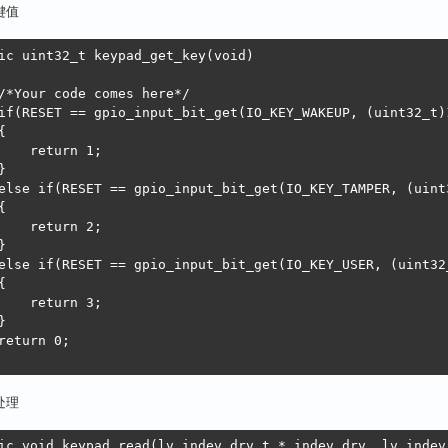
    } else if (is_media_file(entry->d_name)) {

入键值
         // 分配内存并保存文件名

        file_list = realloc(file_list, (file_count + 1) *
ic uint32_t keypad_get_key(void)

        file_list[file_count].filename = strdup(entry->d_
        file_count++;

/*Your code comes here*/

    }

if(RESET == gpio_input_bit_get(IO_KEY_WAKEUP, (uint32_t)1




    return 1;

closedir(dir);



else if(RESET == gpio_input_bit_get(IO_KEY_TAMPER, (uint3


 display_file_list() {

    return 2;

for (int i = 0; i < file_count; i++) {



s\n", file_list[i].filename);

else if(RESET == gpio_input_bit_get(IO_KEY_USER, (uint32_




    return 3;



main() {

return 0;

 // 查找文件

 find_media_files("/mnt/hgfs/D/1122/"); // 注意使用正斜杠路径
键处理
 // 显示文件列表

display_file_list();

ic void keypad_read(lv_indev_drv_t * indev_drv, lv_indev_