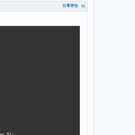
分享评论
#6
= 0);
