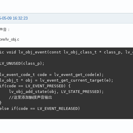
-05-09 16:32:23
声音：
ore/lv_obj.c
ic void lv_obj_event(const lv_obj_class_t * class_p, lv_e
LV_UNUSED(class_p);

lv_event_code_t code = lv_event_get_code(e);

lv_obj_t * obj = lv_event_get_current_target(e);

if(code == LV_EVENT_PRESSED) {

    lv_obj_add_state(obj, LV_STATE_PRESSED);

     //这里添加触摸声音输出



else if(code == LV_EVENT_RELEASED) 
