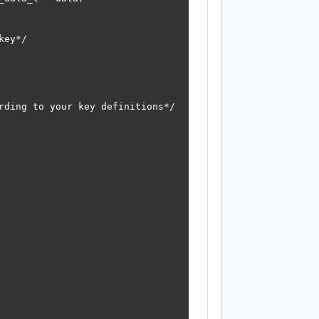
ey*/

rding to your key definitions*/
