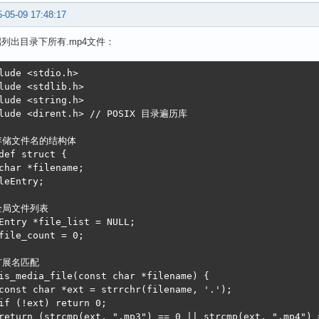
-05-09 17:48:17
 终端列出目录下所有.mp4文件：
lude <stdio.h>

lude <stdlib.h>

lude <string.h>

lude <dirent.h> // POSIX 目录遍历库

存储文件名的结构体

def struct {

char *filename;

leEntry;

全局文件列表

Entry *file_list = NULL;

file_count = 0;

扩展名匹配

is_media_file(const char *filename) {

const char *ext = strrchr(filename, '.');

if (!ext) return 0;

return (strcmp(ext, ".mp3") == 0 || strcmp(ext, ".mp4") =