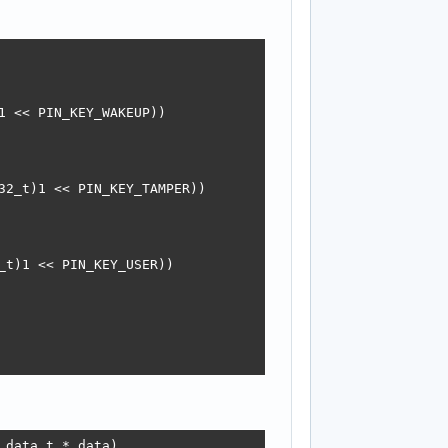
 sizeof(FileEntry));

name);

 << PIN_KEY_WAKEUP))

2_t)1 << PIN_KEY_TAMPER))

t)1 << PIN_KEY_USER))



data_t * data)
