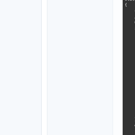
   
{

    
    
    
    
    }
    
    
    
    
    
}
    
    
    
    
    
    
    
    
    
    
    
    
    
    }
    
    