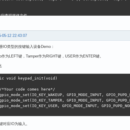
递归查找媒体文件

 find_media_files(const char *path) {

DIR *dir = opendir(path);

if (!dir) {

-05-12 22:43:07
    fprintf(stderr, "无法打开目录: %s\n", path);

    return;

册IO类型的按键输入设备Demo：


up作为LEFT键，Tamper作为RIGHT键，USER作为ENTER键。
struct dirent *entry;

while ((entry = readdir(dir)) != NULL) {

化
     // 跳过当前目录和父目录

    if (strcmp(entry->d_name, ".") == 0 || strcmp(entry->
ic void keypad_init(void)

        continue;

/*Your code comes here*/

     // 构造完整路径

gpio_mode_set(IO_KEY_WAKEUP, GPIO_MODE_INPUT, GPIO_PUPD_
    char full_path[256];

gpio_mode_set(IO_KEY_TAMPER, GPIO_MODE_INPUT, GPIO_PUPD_
    snprintf(full_path, sizeof(full_path), "%s/%s", path,
gpio_mode_set(IO_KEY_USER, GPIO_MODE_INPUT, GPIO_PUPD_NO
     // 如果是目录，则递归处理

    if (entry->d_type == DT_DIR) {

键对应IO为输入。
        find_media_files(full_path);
