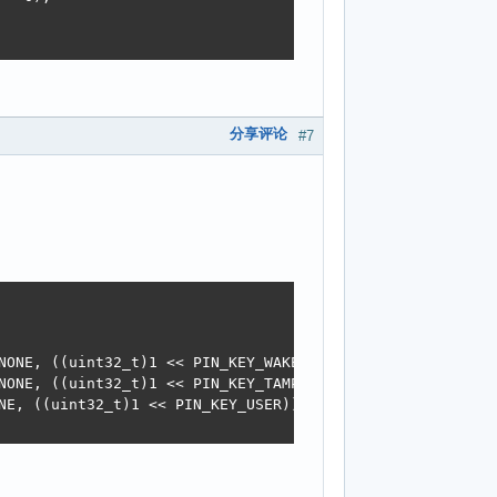
分享评论
#7
d_name, "..") == 0)

NONE, ((uint32_t)1 << PIN_KEY_WAKEUP)); 

NONE, ((uint32_t)1 << PIN_KEY_TAMPER));

 entry->d_name);

NE, ((uint32_t)1 << PIN_KEY_USER));
