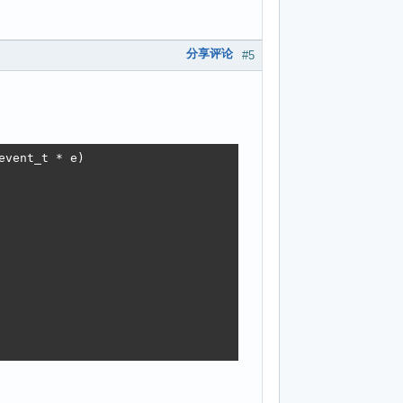
分享评论
#5
vent_t * e)
