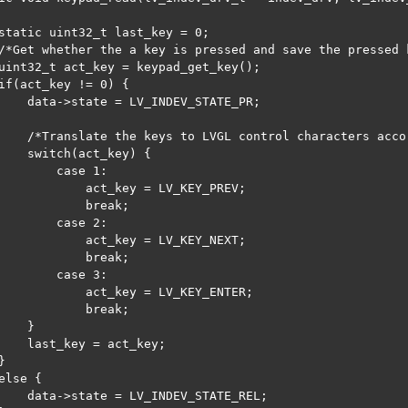
 // 清理资源

for (int i = 0; i < file_count; i++) {

static uint32_t last_key = 0;

    free(file_list[i].filename);

/*Get whether the a key is pressed and save the pressed k


uint32_t act_key = keypad_get_key();

free(file_list);

if(act_key != 0) {

    data->state = LV_INDEV_STATE_PR;

return 0;

    /*Translate the keys to LVGL control characters acco
    switch(act_key) {

        case 1:

            act_key = LV_KEY_PREV;

            break;

        case 2:

            act_key = LV_KEY_NEXT;

            break;

        case 3:

            act_key = LV_KEY_ENTER;

            break;

    }

    last_key = act_key;



else {

    data->state = LV_INDEV_STATE_REL;
