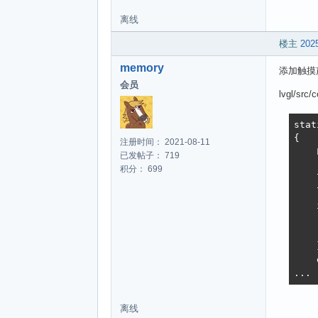
离线
楼主
2025
memory
添加触摸
会员
lvgl/src/c
stat
{

注册时间： 2021-08-11
    
已发帖子： 719
积分： 699
    
    
    
    
   
    }
    
...
离线