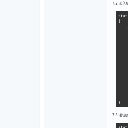
    
7.2 读
   
    
stat
    
{

    
    
    
    
    }
    {
    
    
    }
}

    
    {
void
    
    
    }
		printf("%
    
    }
    {
}

    
    }
int 
    
   
}
   
7.3 读
   
    
stat