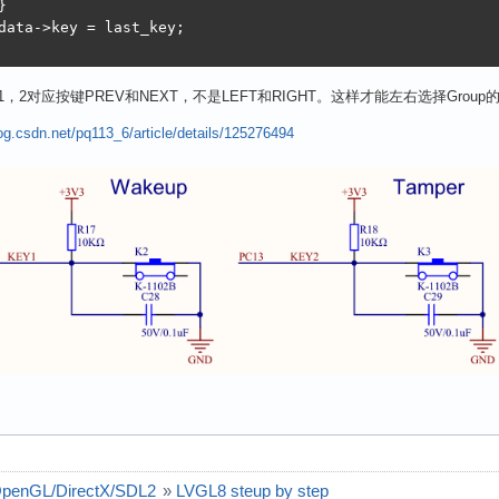


data->key = last_key;

，2对应按键PREV和NEXT，不是LEFT和RIGHT。这样才能左右选择Group
log.csdn.net/pq113_6/article/details/125276494
enGL/DirectX/SDL2
»
LVGL8 steup by step