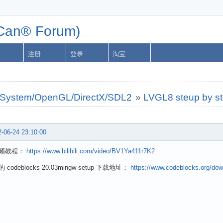
n® Forum)
注册
登录
淘宝
ystem/OpenGL/DirectX/SDL2
»
LVGL8 steup by s
-06-24 23:10:00
频教程：
https://www.bilibili.com/video/BV1Ya411r7K2
codeblocks-20.03mingw-setup 下载地址：
https://www.codeblocks.org/dow