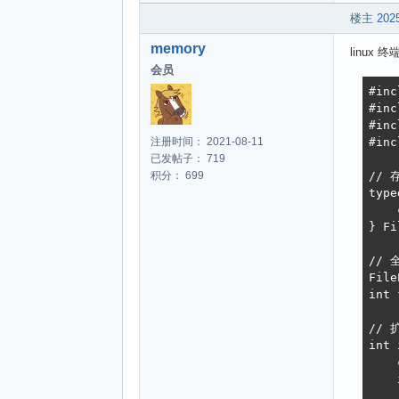
楼主
2025
memory
linux
会员
#inc
#inc
#inc
#inc
注册时间： 2021-08-11
已发帖子： 719
// 
积分： 699
type
    
} Fi
// 
File
int 
// 
int 
    
    
    