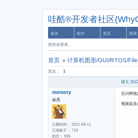
哇酷®开发者社区(WhyCa
板块
精华
首页
搜索
您尚未登录。
首页
»
计算机图形/GUI/RTOS/FileS
页次：
1
楼主
2022
memory
百问网视
会员
视频提及的 
注册时间： 2021-08-11
已发帖子： 719
积分： 699