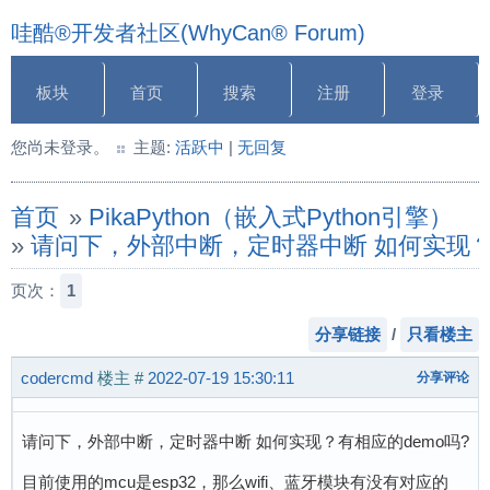
哇酷®开发者社区(WhyCan® Forum)
板块
首页
搜索
注册
登录
您尚未登录。
主题:
活跃中
|
无回复
首页
»
PikaPython（嵌入式Python引擎）
»
请问下，外部中断，定时器中断 如何实现
页次：
1
分享链接
/
只看楼主
codercmd
楼主
#
2022-07-19 15:30:11
分享评论
请问下，外部中断，定时器中断 如何实现？有相应的demo吗?
目前使用的mcu是esp32，那么wifi、蓝牙模块有没有对应的