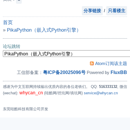
分享链接
/
只看楼主
首页
»
PikaPython（嵌入式Python引擎）
»
请问下，外部中断，定时器中断 如何实现？
论坛跳转
Atom订阅该主题
粤ICP备20025096号
FluxBB
工信部备案：
Powered by
感谢为中文互联网持续输出优质内容的各位老铁们。
QQ:
516333132
, 微信
whycan_cn
(wechat):
(哇酷网/挖坑网/填坑网)
service@whycan.cn
东莞哇酷科技有限公司开发