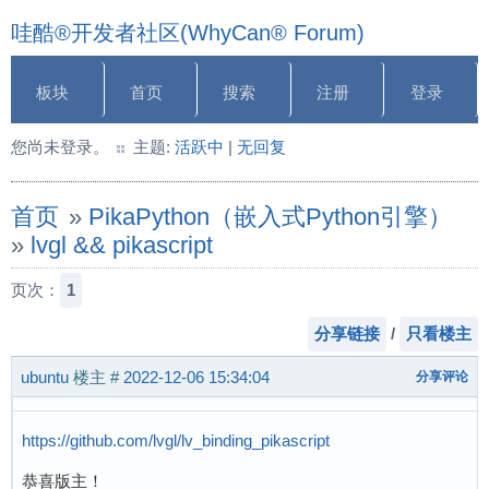
哇酷®开发者社区(WhyCan® Forum)
板块
首页
搜索
注册
登录
您尚未登录。
主题:
活跃中
|
无回复
首页
»
PikaPython（嵌入式Python引擎）
»
lvgl && pikascript
页次：
1
分享链接
/
只看楼主
ubuntu
楼主
#
2022-12-06 15:34:04
分享评论
https://github.com/lvgl/lv_binding_pikascript
恭喜版主！