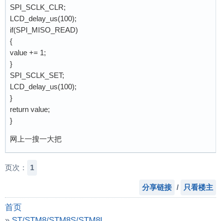
SPI_SCLK_CLR;
LCD_delay_us(100);
if(SPI_MISO_READ)
{
value += 1;
}
SPI_SCLK_SET;
LCD_delay_us(100);
}
return value;
}
网上一搜一大把
页次：
1
分享链接
/
只看楼主
首页
»
ST/STM8/STM8S/STM8L