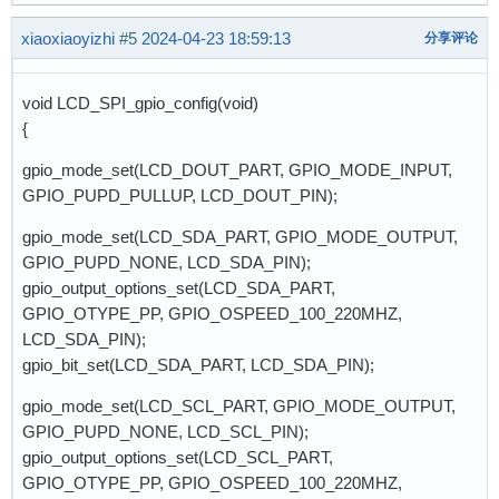
xiaoxiaoyizhi
#5
2024-04-23 18:59:13
分享评论
void LCD_SPI_gpio_config(void)
{
gpio_mode_set(LCD_DOUT_PART, GPIO_MODE_INPUT,
GPIO_PUPD_PULLUP, LCD_DOUT_PIN);
gpio_mode_set(LCD_SDA_PART, GPIO_MODE_OUTPUT,
GPIO_PUPD_NONE, LCD_SDA_PIN);
gpio_output_options_set(LCD_SDA_PART,
GPIO_OTYPE_PP, GPIO_OSPEED_100_220MHZ,
LCD_SDA_PIN);
gpio_bit_set(LCD_SDA_PART, LCD_SDA_PIN);
gpio_mode_set(LCD_SCL_PART, GPIO_MODE_OUTPUT,
GPIO_PUPD_NONE, LCD_SCL_PIN);
gpio_output_options_set(LCD_SCL_PART,
GPIO_OTYPE_PP, GPIO_OSPEED_100_220MHZ,