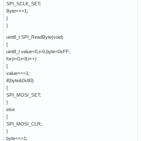
SPI_SCLK_SET;
Byte<<=1;
}
}
uint8_t SPI_ReadByte(void)
{
uint8_t value=0,i=0,byte=0xFF;
for(i=0;i<8;i++)
{
value<<=1;
if(byte&0x80)
{
SPI_MOSI_SET;
}
else
{
SPI_MOSI_CLR;
}
byte<<=1;