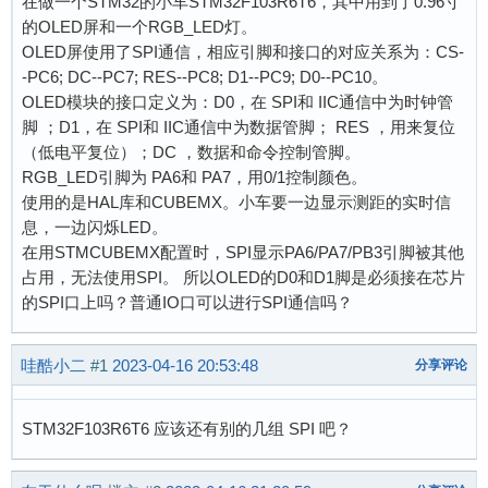
在做一个STM32的小车STM32F103R6T6，其中用到了0.96寸
的OLED屏和一个RGB_LED灯。
OLED屏使用了SPI通信，相应引脚和接口的对应关系为：CS-
-PC6; DC--PC7; RES--PC8; D1--PC9; D0--PC10。
OLED模块的接口定义为：D0，在 SPI和 IIC通信中为时钟管
脚 ；D1，在 SPI和 IIC通信中为数据管脚； RES ，用来复位
（低电平复位）；DC ，数据和命令控制管脚。
RGB_LED引脚为 PA6和 PA7，用0/1控制颜色。
使用的是HAL库和CUBEMX。小车要一边显示测距的实时信
息，一边闪烁LED。
在用STMCUBEMX配置时，SPI显示PA6/PA7/PB3引脚被其他
占用，无法使用SPI。 所以OLED的D0和D1脚是必须接在芯片
的SPI口上吗？普通IO口可以进行SPI通信吗？
哇酷小二
#1
2023-04-16 20:53:48
分享评论
STM32F103R6T6 应该还有别的几组 SPI 吧？