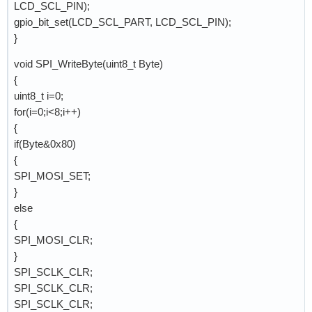
LCD_SCL_PIN);
gpio_bit_set(LCD_SCL_PART, LCD_SCL_PIN);
}
void SPI_WriteByte(uint8_t Byte)
{
uint8_t i=0;
for(i=0;i<8;i++)
{
if(Byte&0x80)
{
SPI_MOSI_SET;
}
else
{
SPI_MOSI_CLR;
}
SPI_SCLK_CLR;
SPI_SCLK_CLR;
SPI_SCLK_CLR;