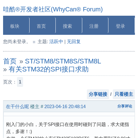
哇酷®开发者社区(WhyCan® Forum)
板块
首页
搜索
注册
登录
您尚未登录。
主题:
活跃中
|
无回复
首页
»
ST/STM8/STM8S/STM8L
»
有关STM32的SPI接口求助
页次：
1
分享链接
/
只看楼主
在干什么呢
楼主
#
2023-04-16 20:48:14
分享评论
刚入门的小白，关于SPI接口在使用时碰到了问题，求大佬指
点，多谢！:)