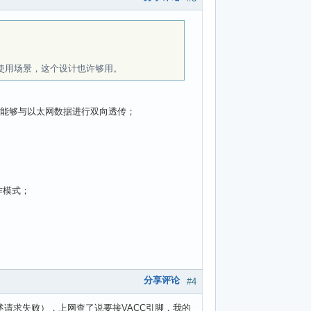
体使用场景，这个设计也许够用。
不干扰，能够与以太网数据进行双向透传；
工作模式；
分享评论
#4
述请求失败），上网查了说要接VACC引脚，我的