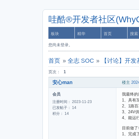
哇酷®开发者社区(WhyCa
板块
精华
首页
搜索
您尚未登录。
首页
»
全志 SOC
»
【讨论】开发基
页次：
1
安心man
楼主
2024
会员
我最终的
1、具有3
注册时间： 2023-11-23
2、1路
已发帖子： 14
3、24V
积分： 14
4、能运行
目前做了
1、完成