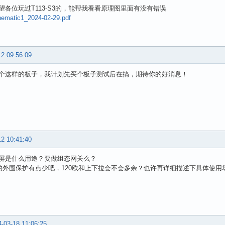
望各位玩过T113-S3的，能帮我看看原理图里面有没有错误
matic1_2024-02-29.pdf
12 09:56:09
个这样的板子，我计划先买个板子测试后在搞，期待你的好消息！
12 10:41:40
屏是什么用途？要做组态网关么？
5的外围保护有点少吧，120欧和上下拉会不会多余？也许再详细描述下具体使
-03-18 11:06:25