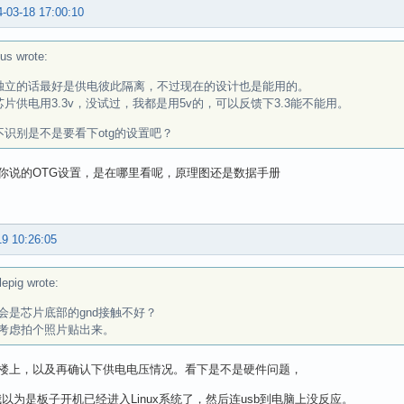
-03-18 17:00:10
us wrote:
5独立的话最好是供电彼此隔离，不过现在的设计也是能用的。
5芯片供电用3.3v，没试过，我都是用5v的，可以反馈下3.3能不能用。
b不识别是不是要看下otg的设置吧？
你说的OTG设置，是在哪里看呢，原理图还是数据手册
19 10:26:05
lepig wrote:
会是芯片底部的gnd接触不好？
考虑拍个照片贴出来。
楼上，以及再确认下供电电压情况。看下是不是硬件问题，
个我以为是板子开机已经进入Linux系统了，然后连usb到电脑上没反应。