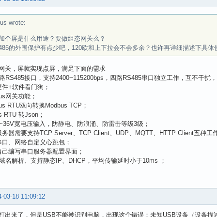
us wrote:
加个屏是什么用途？要做组态网关么？
485的外围保护有点少吧，120欧和上下拉会不会多余？也许再详细描述下具
网关，屏就实现点屏，满足下面的需求
路RS485接口，支持2400~115200bps，四路RS485串口独立工作，互
硬件+软件看门狗；
bus网关功能；
us RTU双向转换Modbus TCP；
s RTU 转Json；
9~36V宽电压输入，防静电、防浪涌、防雷击等级3级；
器需要支持TCP Server、TCP Client、UDP、MQTT、HTTP Client五种
串口、网络自定义心跳包；
自己编写串口服务器配置界面；
持域名解析、支持静态IP、DHCP，平均传输延时小于10ms ；
-03-18 11:09:12
打出来了，但是USB不能被识别电脑，出现这个错误：未知USB设备（设备描