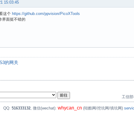
21 15:03:45
看这个
https://github.com/ppvision/PicoXTools
操作界面挺不错的
S3的网关
工信部
whycan_cn
。
QQ:
516333132
, 微信(wechat):
(哇酷网/挖坑网/填坑网)
serv