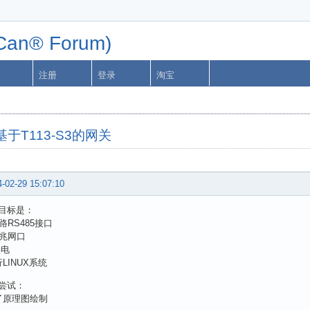
n® Forum)
注册
登录
淘宝
于T113-S3的网关
-02-29 15:07:10
目标是：
路RS485接口
百兆网口
供电
LINUX系统
尝试：
了原理图绘制