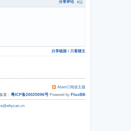
分享评论
#11
分享链接
/
只看楼主
Atom订阅该主题
粤ICP备20025096号
FluxBB
备案：
Powered by
ice@whycan.cn