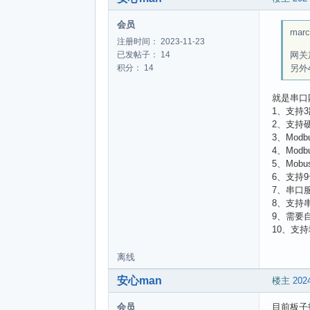
会员
marc
注册时间： 2023-11-23
网关
已发帖子： 14
另外
积分： 14
就是串口
1、支持3
2、支持
3、Mod
4、Modb
5、Mobu
6、支持
7、串口服务
8、支持
9、需要
10、支
离线
安心man
楼主
2024
会员
目前板子