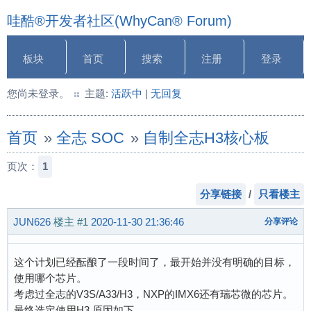
哇酷®开发者社区(WhyCan® Forum)
板块
首页
搜索
注册
登录
您尚未登录。
主题:
活跃中
|
无回复
首页
»
全志 SOC
»
自制全志H3核心板
页次：
1
分享链接
/
只看楼主
JUN626
楼主
#1
2020-11-30 21:36:46
分享评论
这个计划已经酝酿了一段时间了，最开始并没有明确的目标，
使用哪个芯片。
考虑过全志的V3S/A33/H3，NXP的IMX6还有瑞芯微的芯片。
最终选定使用H3.原因如下