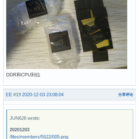
DDR和CPU到位
EE
#19
2020-12-03 23:08:04
分享评论
JUN626 wrote:
20201203
/files/members/5522/005.png