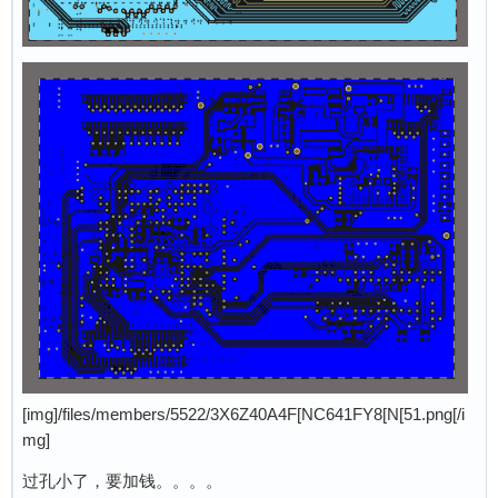
[img]/files/members/5522/3X6Z40A4F[NC641FY8[N[51.png[/i
mg]
过孔小了，要加钱。。。。