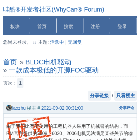
哇酷®开发者社区(WhyCan® Forum)
板块
首页
搜索
注册
登录
您尚未登录。
主题:
活跃中
|
无回复
首页
»
BLDC电机驱动
»
一款成本极低的开源FOC驱动
页次：
1
分享链接
/
只看楼主
laozhu
楼主
#
2021-09-02 00:31:00
分享评论
由于我们比赛所使用的工程机器人采用了机械臂的结构，而
RM官方提供的3508、6020、2006电机无法满足某些关节的输