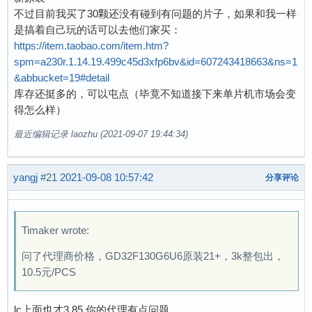
不过目前我买了30颗还没有碰到有问题的片子，如果和我一样
是搞着自己玩的话可以去他们家买：
https://item.taobao.com/item.htm?
spm=a230r.1.14.19.499c45d3xfp6bv&id=607243418663&ns=1
&abbucket=19#detail
库存还挺多的，可以屯点（毕竟不知道接下来单片机市场会变
得怎么样）
最近编辑记录 laozhu (2021-09-07 19:44:34)
yangj
#21
2021-09-08 10:57:42
分享评论
Timaker wrote:
问了代理商价格，GD32F130G6U6原装21+，3k整包出，
10.5元/PCS
lc上面也才3.85,你的代理有点问题