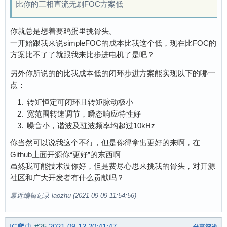
比你的三相直流无刷FOC方案低
你就总是想着要鸡蛋里挑骨头。
一开始跟我来说simpleFOC的成本比我这个低，现在比FOC的
方案比不了了就跟我来比步进电机了是吧？
另外你所说的的比我成本低的闭环步进方案能实现以下的哪一
点：
转矩恒定可闭环且转矩脉动极小
宽范围转速调节，瞬态响应特性好
噪音小，谐波及驻波频率均超过10kHz
你当然可以说我这个不行，但是你得拿出更好的来啊，在
Github上面开源你“更好”的东西啊
虽然我可能技术没你好，但是费尽心思来挑我的骨头，对开源
社区和广大开发者有什么贡献吗？
最近编辑记录 laozhu (2021-09-09 11:54:56)
IC爬虫
#25
2021-09-13 20:41:47
分享评论