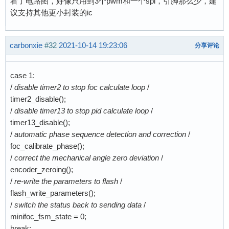
看了电路图，好像只用到3个pwm和一个spi，引脚那么少，建
议支持其他更小封装的ic
carbonxie
#32
2021-10-14 19:23:06
分享评论
case 1:
/
disable timer2 to stop foc calculate loop
/
timer2_disable();
/
disable timer13 to stop pid calculate loop
/
timer13_disable();
/
automatic phase sequence detection and correction
/
foc_calibrate_phase();
/
correct the mechanical angle zero deviation
/
encoder_zeroing();
/
re-write the parameters to flash
/
flash_write_parameters();
/
switch the status back to sending data
/
minifoc_fsm_state = 0;
break;