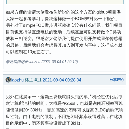
如果方便的话请大佬发布你所说的的这个方案的github项目供
大家一起参考学习，像我这样做一个BOM来对比一下报价。
另外对于simpleFOC做步进驱动确实没有什么问题，我们项目
目前也支持做直流电机的驱动，后续甚至可以支持做个D类功
放和三相逆变。很感谢大佬给我们提供使用开关式霍尔传感器
的思路，后续我们会考虑将其加入到开发内容中，这样成本就
可以控制在10元左右了。
最近编辑记录 laozhu (2021-09-04 01:20:12)
laozhu
楼主
#11
2021-09-04 00:28:04
分享评论
另外在此展示一下这颗三块钱就能买到的单片机经过优化后每
次计算所消耗的时间，大概是在25us，也就是说闭环频率可以
随便做到20~30kHz。更加高速的闭环可以提高BLDC的瞬态响
应性能。由于电机的限制，不用把闭环频率设得过高，在此项
目的示例中，闭环频率被设置成了8kHz。