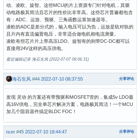
动、凌欧、旋智。这些MCU的片上资源专门针对电机，其驱
动电路极其简洁且芯片的性价比非常高。这些芯片普遍都包含
有：ADC、运放、预驱、三角函数运算加速器等。
凌欧的ADC是差分式的，输入电压可以为负，运放是轨对轨的
且片内有直流偏置电压，非常适合做电机相电流测量。
凌欧有些芯片片上带高压LDO、旋智有的则带DC-DC都可以
直接用24V这样的高压供电。
最近编辑记录 海石生风 (2022-07-07 09:06:31)
海石生风
#44
2022-07-10 08:37:55
分享评论
发现 灵动 的方案还有带预驱和MOSFET管的，集成5v LDO最
高16V供电，完全单芯片解决方案，电路极其简洁！一个MCU
加几个阻容器件搞定BLDC FOC！
ncer
#45
2022-07-10 18:44:47
分享评论