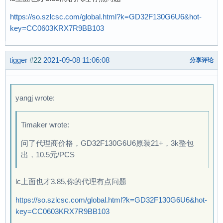
https://so.szlcsc.com/global.html?k=GD32F130G6U6&hot-
key=CC0603KRX7R9BB103
tigger
#22
2021-09-08 11:06:08
分享评论
yangj wrote:
Timaker wrote:
问了代理商价格，GD32F130G6U6原装21+，3k整包
出，10.5元/PCS
lc上面也才3.85,你的代理有点问题
https://so.szlcsc.com/global.html?k=GD32F130G6U6&hot-
key=CC0603KRX7R9BB103