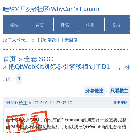
哇酷®开发者社区(WhyCan® Forum)
板块
首页
搜索
注册
登录
您尚未登录。
主题:
活跃中
|
无回复
首页
»
全志 SOC
»
把QtWebKit浏览器引擎移植到了D1上，内
页次：
1
分享链接
/
只看楼主
44670
楼主
#
2022-01-17 23:03:10
分享评论
由于D1缺少GPU，而现有的Chromium的浏览器一般需要完整
的GPU图形栈才能流畅运行，所以我把Qt+WebKit的组合移植