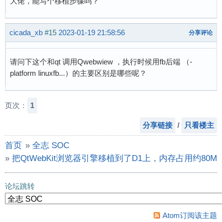
大佬，能写个移植步骤吗？
cicada_xb
#15
2023-01-19 21:58:56
分享评论
请问下这个和qt 调用Qwebwiew ，执行时候用fb后端 （-
platform linuxfb...）的主要区别是哪些呢？
页次：
1
分享链接
/
只看楼主
首页
»
全志 SOC
»
把QtWebKit浏览器引擎移植到了D1上，内存占用约80M
论坛跳转
Atom订阅该主题