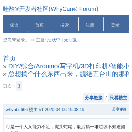
哇酷®开发者社区(WhyCan® Forum)
板块
首页
搜索
注册
登录
您尚未登录。
主题:
活跃中
|
无回复
首页
»
DIY/综合/Arduino/写字机/3D打印机/智
»
总想搞个什么东西出来，靓绝五台山的那种
页次：
1
分享链接
/
只看楼主
whyabc666
楼主
#1
2020-04-06 15:08:19
分享评论
可是一个人又能力不足，虎头蛇尾，最后搞一堆垃圾不知道如