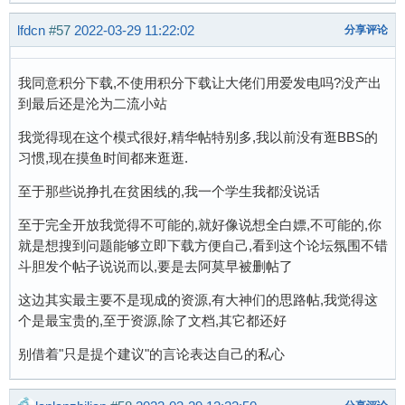
lfdcn
#57
2022-03-29 11:22:02
分享评论
我同意积分下载,不使用积分下载让大佬们用爱发电吗?没产出
到最后还是沦为二流小站
我觉得现在这个模式很好,精华帖特别多,我以前没有逛BBS的
习惯,现在摸鱼时间都来逛逛.
至于那些说挣扎在贫困线的,我一个学生我都没说话
至于完全开放我觉得不可能的,就好像说想全白嫖,不可能的,你
就是想搜到问题能够立即下载方便自己,看到这个论坛氛围不错
斗胆发个帖子说说而以,要是去阿莫早被删帖了
这边其实最主要不是现成的资源,有大神们的思路帖,我觉得这
个是最宝贵的,至于资源,除了文档,其它都还好
别借着"只是提个建议"的言论表达自己的私心