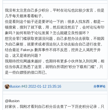
我没有太注意自己多少积分，平时在论坛也比较少发言，但是
几乎每天都来看看帖子。
但是看到这个贴子还是要评论一下的：很多人找东西，都是一
顿搜索，搜到了就下载，用，然后就没然后了，会对论坛有印
象吗？如何有助于论坛发展？怎么能建立良性循环？
想完全零门槛获取资源没问题，自己多想办法去获取，不能因
为自己麻烦，就要求或者强迫别人主动去贴合自己进行改变。
结合最近 Faker.js 删库事件不得不反思，挖井之人渴死于井
边，这又是谁的问题？
我期待挖坑网越来越好，也期待有更多小伙伴加入到坑网，相
信当你真正熟悉了这里，就明白所谓的“积分下载有门槛”，只
是一些白嫖怪的借口而已。
illusion
#43
2022-01-12 15:35:16
分享评论
@illusion
好家伙，我刚才看到自己积分后去查了一下历史积分记录，只