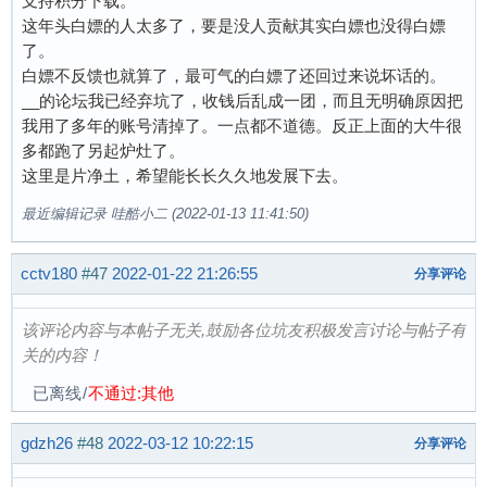
支持积分下载。
这年头白嫖的人太多了，要是没人贡献其实白嫖也没得白嫖
了。
白嫖不反馈也就算了，最可气的白嫖了还回过来说坏话的。
__的论坛我已经弃坑了，收钱后乱成一团，而且无明确原因把
我用了多年的账号清掉了。一点都不道德。反正上面的大牛很
多都跑了另起炉灶了。
这里是片净土，希望能长长久久地发展下去。
最近编辑记录 哇酷小二 (2022-01-13 11:41:50)
cctv180
#47
2022-01-22 21:26:55
分享评论
该评论内容与本帖子无关,鼓励各位坑友积极发言讨论与帖子有
关的内容！
已离线
/
不通过:其他
gdzh26
#48
2022-03-12 10:22:15
分享评论