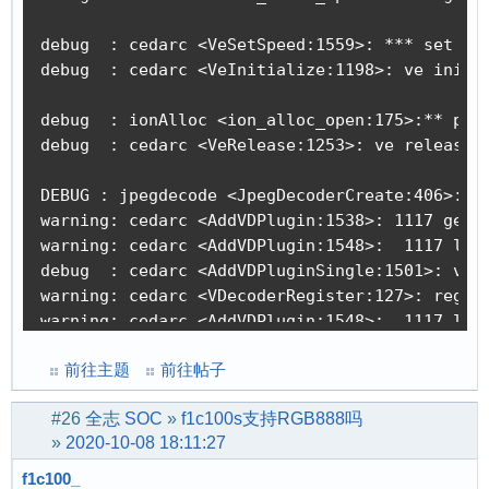
debug  : cedarc <VeSetSpeed:1559>: *** set ve 
debug  : cedarc <VeInitialize:1198>: ve init o
debug  : ionAlloc <ion_alloc_open:175>:** phy 
debug  : cedarc <VeRelease:1253>: ve release o
DEBUG : jpegdecode <JpegDecoderCreate:406>: Ad
warning: cedarc <AddVDPlugin:1538>: 1117 get l
warning: cedarc <AddVDPlugin:1548>:  1117 load
debug  : cedarc <AddVDPluginSingle:1501>: vdec
warning: cedarc <VDecoderRegister:127>: regist
warning: cedarc <AddVDPlugin:1548>:  1117 load
debug  : cedarc <AddVDPluginSingle:1501>: vdec
前往主题
前往帖子
warning: cedarc <VDecoderRegister:127>: regist
warning: cedarc <VDecoderRegister:127>: regist
#26
全志 SOC
»
f1c100s支持RGB888吗
warning: cedarc <VDecoderRegister:127>: regist
»
2020-10-08 18:11:27
warning: cedarc <AddVDPlugin:1548>:  1117 load
debug  : cedarc <AddVDPluginSingle:1501>: vdec
f1c100_