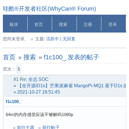
哇酷®开发者社区(WhyCan® Forum)
板块
首页
搜索
注册
登录
您尚未登录。
主题:
活跃中
|
无回复
首页
»
搜索
»
f1c100_ 发表的帖子
页次：
1
#1
Re:
全志 SOC
»
【全开源/D1s】芒果派麻雀 MangoPi-MQ1 基于D1s
»
2021-10-27 16:51:45
f1c100_
64m的内存感觉应该不够解码1080p
前往主题
前往帖子