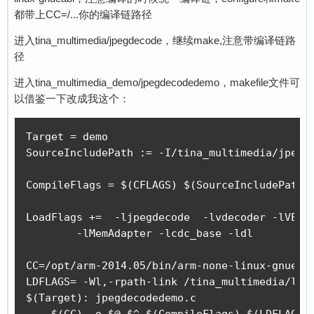
都带上CC=/...你的编译链路径
进入tina_multimedia/jpegdecode，继续make,注意带编译链路
径
进入tina_multimedia_demo/jpegdecodedemo，makefile文件可
以借鉴一下改成我这个：
Target = demo

SourceIncludePath := -I/tina_multimedia/jpegd
CompileFlags = $(CFLAGS) $(SourceIncludePath)

LoadFlags +=  -ljpegdecode  -lvdecoder -lVE \

        -lMemAdapter -lcdc_base -ldl

CC=/opt/arm-2014.05/bin/arm-none-linux-gnueabi
LDFLAGS= -Wl,-rpath-link /tina_multimedia/libc
$(Target): jpegdecodedemo.c 

    $(CC) -o $@ $^ $(CompileFlags) $(LDFLAGS)