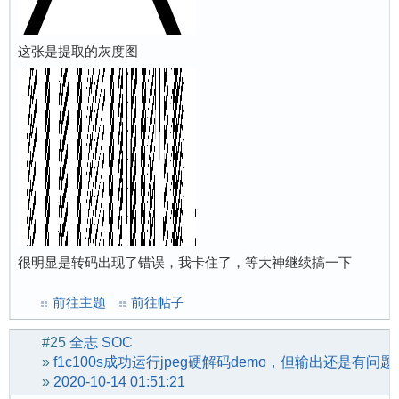
这张是提取的灰度图
很明显是转码出现了错误，我卡住了，等大神继续搞一下
前往主题
前往帖子
#25
全志 SOC
»
f1c100s成功运行jpeg硬解码demo，但输出还是有问题
»
2020-10-14 01:51:21