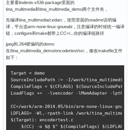
主要看lindenis-v536-package里面的
tina_multimedia和tina_multimedia_demo两个文件夹，
先编译tina_multimedia/cedarc，按照里面的readme说明编
译，平台选arm-none-linux-gnueabi，注意编译的时候统一编译
链，configure和make都带上CC=/...你的编译链路径
jpeg和.264硬编码的demo
在/tina_multimedia_demo/encodertest/src，修改makefile文件
如下：
Target = demo

SourceIncludePath := -I/work/tina_multimedia/
CompileFlags = $(CFLAGS) $(SourceIncludePath)

LoadFlags +=  -lvencoder -lMemAdapter -lpthrea
CC=/work/arm-2014.05/bin/arm-none-linux-gnueab
LDFLAGS= -Wl,-rpath-link /work/tina_multimedia
$(Target): encodertest.c 

    $(CC) -o $@ $^ $(CompileFlags) $(LDFLAGS)