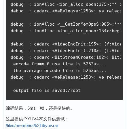
debug  : ionAlloc <ion_alloc_open:175>:** phy 
debug  : cedarc <VeRelease:1253>: ve release o
debug  : ionAlloc <__GetIonMemOpsS:985>:*** ge
debug  : ionAlloc <ion_alloc_open:134>:begin i
debug  : cedarc <VideoEncInit:195>: (f:VideoEn
debug  : cedarc <VideoEncInit:210>: (f:VideoEn
debug  : cedarc <BitStreamCreate:102>: BitStre
 encode frame 0 use time is 5263us...

 the average encode time is 5263us...

debug  : cedarc <VeRelease:1253>: ve release o
 output file is saved:/root
编码结果，5ms一帧，还是挺快的。
这里提供个YUV420文件供测试：
/files/members/5219/yuv.rar