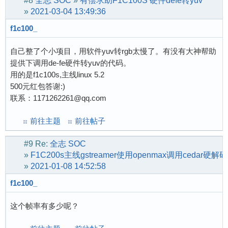
#8
全志 SOC
»
有偿求助F1C100S 硬件defe转yuv
»
2021-03-04 13:49:36
f1c100_
自己整了个小项目，用软件yuv转rgb太慢了。有没有大神帮助
提供下调用de-fe硬件转yuv的代码。
用的是f1c100s,主线linux 5.2
500元红包答谢:)
联系：1171262261@qq.com
前往主题
前往帖子
#9
Re:
全志 SOC
»
F1C200s主线gstreamer使用openmax调用cedar硬解码
»
2021-01-08 14:52:58
f1c100_
这个帧率有多少呢？