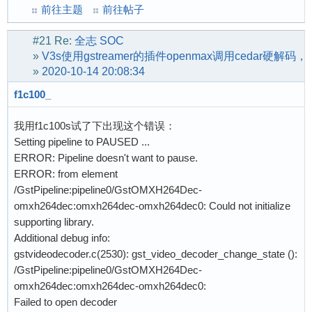
前往主题
前往帖子
#21
Re:
全志 SOC
»
V3s使用gstreamer的插件openmax调用cedar硬解码
»
2020-10-14 20:08:34
f1c100_
我用f1c100s试了下出现这个错误：
Setting pipeline to PAUSED ...
ERROR: Pipeline doesn't want to pause.
ERROR: from element
/GstPipeline:pipeline0/GstOMXH264Dec-
omxh264dec:omxh264dec-omxh264dec0: Could not initialize
supporting library.
Additional debug info:
gstvideodecoder.c(2530): gst_video_decoder_change_state ():
/GstPipeline:pipeline0/GstOMXH264Dec-
omxh264dec:omxh264dec-omxh264dec0:
Failed to open decoder