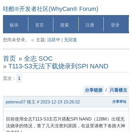
哇酷®开发者社区(WhyCan® Forum)
板块
首页
搜索
注册
登录
您尚未登录。
主题:
活跃中
|
无回复
首页
»
全志 SOC
»
T113-S3无法下载烧录到SPI NAND
页次：
1
分享链接
/
只看楼主
peterwu07
楼主
#
2023-12-19 15:26:32
分享评论
目前使用全志T113-S3主芯片搭配SPI NAND（128M）出现无
法烧录的情况，查了几天没查到原因，在这里请教下各路大神