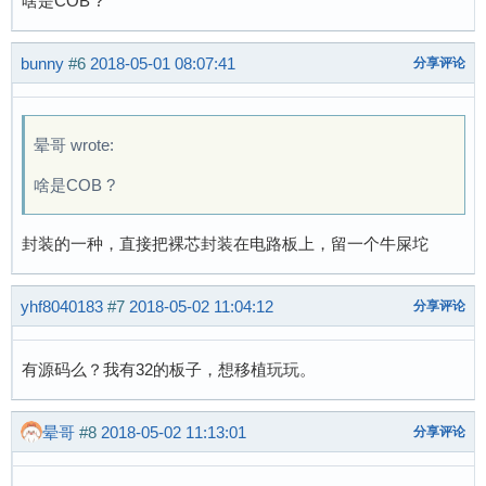
啥是COB ?
  if(/*(WorkStateBit.Bit.IrInStatEn==1)&&*/(I
 {//开始

bunny
#6
2018-05-01 08:07:41
分享评论
      IrInter.HeadCode=1;                  
  	IrInter.DataPiont=(Uchar*)&Irdata.DM1;   //取指针地址

  	IrInter.Ri0=0;                           //计每个字节位数

晕哥 wrote:
  	IrInter.Ri1=0;                           //计字节数       

啥是COB ?
 }

//--------------------------头码正确-------------
封装的一种，直接把裸芯封装在电路板上，留一个牛屎坨
 else if((IrInter.HeadCode==1)&&(IrInter.Rn=
 { 	

  	if(IrInter.PeriTb>800)//500(1000)

yhf8040183
#7
2018-05-02 11:04:12
分享评论
  	{*IrInter.DataPiont|=Db[IrInter.Ri0];} //高为1  

  	else

有源码么？我有32的板子，想移植玩玩。
  	{*IrInter.DataPiont&=~Db[IrInter.Ri0];}//低为0  

晕哥
#8
2018-05-02 11:13:01
分享评论
  	if(++IrInter.Ri0 >=8) //收够8位数据指针加1，进1个字节

  	{  	  
