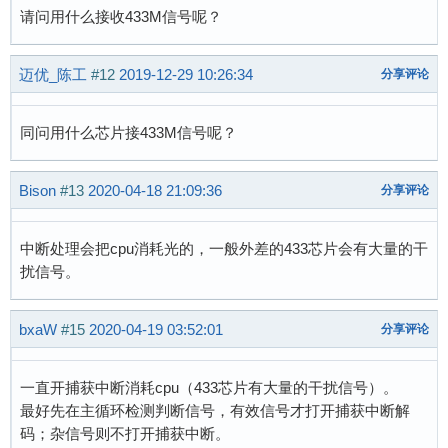
请问用什么接收433M信号呢？
           {

            *IrInter.DataPiontA++=*IrInter
           }   

迈优_陈工
#12
2019-12-29 10:26:34
分享评论
  	if((IrdataA.DM1==IrdataA.DM5)&&(IrdataA.DM2==IrdataA.DM6)&&(IrdataA.DM3==IrdataA.DM7))

同问用什么芯片接433M信号呢？
  	{

  	if((IrdataA.DM1==IrdataA.DM9)&&(IrdataA.DM2==IrdataA.DM10)&&(IrdataA.DM3==IrdataA.DM11))

  	{

Bison
#13
2020-04-18 21:09:36
分享评论
  	IrInter.Receive_OK=1;          //3个包接收OK 

  	//WorkStateBit.Bit.IrInStatEn=0; //关接收

中断处理会把cpu消耗光的，一般外差的433芯片会有大量的干
  	IrEep.IrRn++;

扰信号。
  	IrEep.KongTime=0;

bxaW
#15
2020-04-19 03:52:01
分享评论
  	if((IrXueXiBit.Bit.KongBit==1)&&(WorkStateBit.Bit.ZhengChangRunEn==1)&&(IrdataA.DM1==IrdataB.DM1)&&(IrdataA.DM2==IrdataB.DM2)&&(IrdataA.DM3==IrdataB.DM3))

一直开捕获中断消耗cpu（433芯片有大量的干扰信号）。
  	{

最好先在主循环检测判断信号，有效信号才打开捕获中断解
  	Moto.Rn++;

码；杂信号则不打开捕获中断。
  	IrXueXiBit.Bit.KongBit=0;
