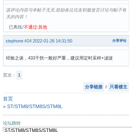
该评论内容与本帖子无关,鼓励各位坑友积极发言讨论与帖子有
关的内容！
已离线
/
不通过:其他
stephone
#24
2022-01-26 14:31:50
分享评论
经验之谈，433干扰一般好严重，建议用定时采样+滤波
页次：
1
分享链接
/
只看楼主
首页
»
ST/STM8/STM8S/STM8L
»
STM8 写的 433Mhz 解码器
论坛跳转