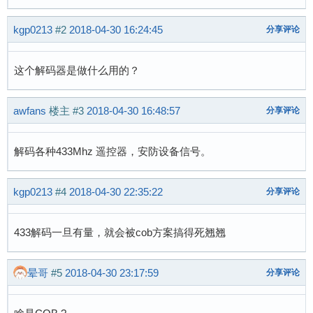
                0x00);                     //
}

kgp0213
#2
2018-04-30 16:24:45
分享评论
else if(IrInter.Rn==2)//0

{ 

IrInter.Rn=0;	

这个解码器是做什么用的？
  IrInter.PeriT2=TIM1_GetCounter();  //读捕
  Rn02=IrInter.Update;     //溢出次数 

awfans
楼主
#3
2018-04-30 16:48:57
分享评论
  IrInter.Update=0;        //清溢出次数

    Rn02<<=16;  	    

  IrInter.PeriT2+=Rn02;

解码各种433Mhz 遥控器，安防设备信号。
  IrInter.PeriTb=IrInter.PeriT2-IrInter.PeriT1;	//得出高电平时间               
kgp0213
#4
2018-04-30 22:35:22
分享评论
TIM1_ICInit(TIM1_CHANNEL_3,            //通道1

                  TIM1_ICPOLARITY_RISING,  
                  TIM1_ICSELECTION_DIRECTTI,
433解码一旦有量，就会被cob方案搞得死翘翘
                  TIM1_ICPSC_DIV1,          
                  0x00);                     
晕哥
#5
2018-04-30 23:17:59
分享评论
}	

//==============================解码处理=======================