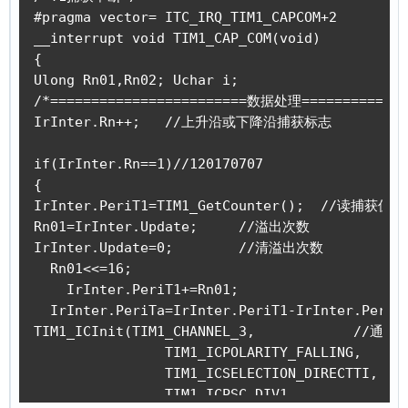
#pragma vector= ITC_IRQ_TIM1_CAPCOM+2 

__interrupt void TIM1_CAP_COM(void)  

{ 

Ulong Rn01,Rn02; Uchar i;

/*========================数据处理==============
IrInter.Rn++;   //上升沿或下降沿捕获标志

if(IrInter.Rn==1)//120170707

{

IrInter.PeriT1=TIM1_GetCounter();  //读捕获值
Rn01=IrInter.Update;     //溢出次数	

IrInter.Update=0;        //清溢出次数

  Rn01<<=16;              

    IrInter.PeriT1+=Rn01;	

  IrInter.PeriTa=IrInter.PeriT1-IrInter.PeriT2;	//得出低电平时
TIM1_ICInit(TIM1_CHANNEL_3,            //通道1

                TIM1_ICPOLARITY_FALLING,   
                TIM1_ICSELECTION_DIRECTTI, /
                TIM1_ICPSC_DIV1,           /