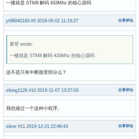
  	IrInter.Ri0=0;        //接收计位数

一楼就是 STM8 解码 433Mhz 的核心源码
  	IrInter.Ri1++;        //接收计字节数

  	IrInter.DataPiont++;	//接收指针加1	

yhf8040183
#9
2018-05-02 11:19:27
分享评论
  	if(IrInter.Ri1 ==3)//收够3个字节(看数据长度来修改)

  	{	

晕哥 wrote:
  	Tx=~Tx;

  	IrInter.DataPiont=(Uchar*)&Irdata.DM1;      //取缓存指针地址

一楼就是 STM8 解码 433Mhz 的核心源码
  	IrInter.Rn01++;                             //每次接收3个数据包  	

  	switch  (IrInter.Rn01)

这不是只有中断接受部分么？
  	{

  	case 1:  IrInter.DataPiontA=(Uchar*)&IrdataA.DM1;   //取数据A指针地址

                     ; break;	                  

silong1126
#10
2019-11-07 13:37:03
分享评论
  	case 2:  IrInter.DataPiontA=(Uchar*)&IrdataA.DM1+4;  //取数据A指针地址+4

                     ; break;

我也做过一个这种小程序。
            case 3:  IrInter.Rn01=0;

            	       IrInter.DataPiontA=(Uchar*)&IrdataA.DM1+8;  //取数据A指针地址+8	       

                     ; break;

silver
#11
2019-12-21 22:46:43
分享评论
  	}

  	 for(i=0;i<3;i++) //
