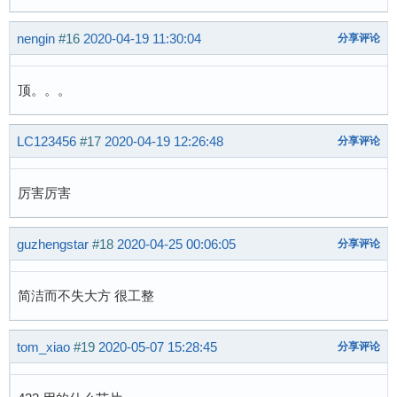
  	MotoStateBit.Bit.YiChuLi=1;

  	}

nengin
#16
2020-04-19 11:30:04
分享评论
  	} 	  	

顶。。。
  	}

          IrInter.HeadCode=0;   //清头码标志

LC123456
#17
2020-04-19 12:26:48
分享评论
        }

厉害厉害
      }

   }  

guzhengstar
#18
2020-04-25 00:06:05
分享评论
//============================================
/*--------------------------------------------
 TIM1_ClearITPendingBit(TIM1_IT_CC3);   /
简洁而不失大方 很工整
}

//===========================================
tom_xiao
#19
2020-05-07 15:28:45
分享评论