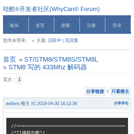
哇酷®开发者社区(WhyCan® Forum)
板块
首页
搜索
注册
登录
您尚未登录。
主题:
活跃中
|
无回复
首页
»
ST/STM8/STM8S/STM8L
»
STM8 写的 433Mhz 解码器
页次：
1
分享链接
/
只看楼主
awfans
楼主
#1
2018-04-30 16:12:36
分享评论
//============================================
/*T1捕获中断*/
