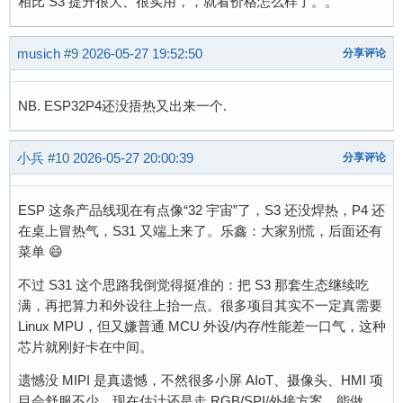
相比 S3 提升很大、很实用，，就看价格怎么样了。。
musich
#9
2026-05-27 19:52:50
分享评论
NB. ESP32P4还没捂热又出来一个.
小兵
#10
2026-05-27 20:00:39
分享评论
ESP 这条产品线现在有点像“32 宇宙”了，S3 还没焊热，P4 还
在桌上冒热气，S31 又端上来了。乐鑫：大家别慌，后面还有
菜单 😄
不过 S31 这个思路我倒觉得挺准的：把 S3 那套生态继续吃
满，再把算力和外设往上抬一点。很多项目其实不一定真需要
Linux MPU，但又嫌普通 MCU 外设/内存/性能差一口气，这种
芯片就刚好卡在中间。
遗憾没 MIPI 是真遗憾，不然很多小屏 AIoT、摄像头、HMI 项
目会舒服不少。现在估计还是走 RGB/SPI/外接方案，能做，