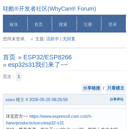
哇酷®开发者社区(WhyCan® Forum)
板块
首页
搜索
注册
登录
您尚未登录。
主题:
活跃中
|
无回复
首页
»
ESP32/ESP8266
»
esp32s31我们来了~~
页次：
1
分享链接
/
只看楼主
soso
楼主
#
2026-05-25 08:26:58
分享评论
详见官方~~
https://www.espressif.com.cn/zh-
hans/products/socs/esp32-s31