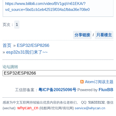
https://www.bilibili.com/video/BV1gqVn61EKA/?
vd_source=5bd1cb1eb42515f034a1fbba36e708e0
页次：
1
分享链接
/
只看楼主
首页
»
ESP32/ESP8266
»
esp32s31我们来了~~
论坛跳转
Atom订阅该主题
粤ICP备20025096号
FluxBB
工信部备案：
Powered by
感谢为中文互联网持续输出优质内容的各位老铁们。
QQ:
516333132
, 微信
whycan_cn
(wechat):
(哇酷网/挖坑网/填坑网)
service@whycan.cn