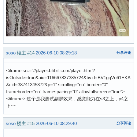
soso
楼主
#14
2026-06-10 08:29:18
分享评论
<iframe src="//player.bilibili.com/player.html?
isOutside=true&aid=116667837385724&bvid=BV1gqVn61EKA
&cid=38741345372&p=1" scrolling="no" border="0"
frameborder="no" framespacing="0" allowfullscreen="true">
</iframe> 这个是我测试副屏效果，感觉能力在s3之上，p4之
下~~
soso
楼主
#15
2026-06-10 08:29:40
分享评论