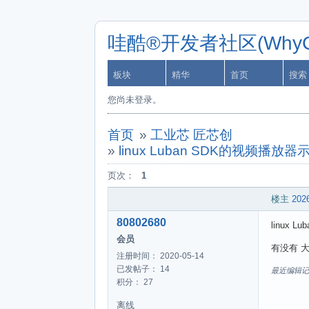
哇酷®开发者社区(WhyCa
板块
精华
首页
搜索
您尚未登录。
首页
»
工业芯 匠芯创
»
linux Luban SDK的视频播
页次：
1
楼主
2026
80802680
linux
会员
有没有 
注册时间： 2020-05-14
已发帖子： 14
最近编辑记录 8
积分： 27
离线