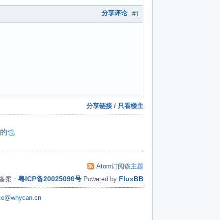
分享评论
#1
分享链接
/
只看楼主
黑的也
Atom订阅该主题
粤ICP备20025096号
FluxBB
备案：
Powered by
ice@whycan.cn