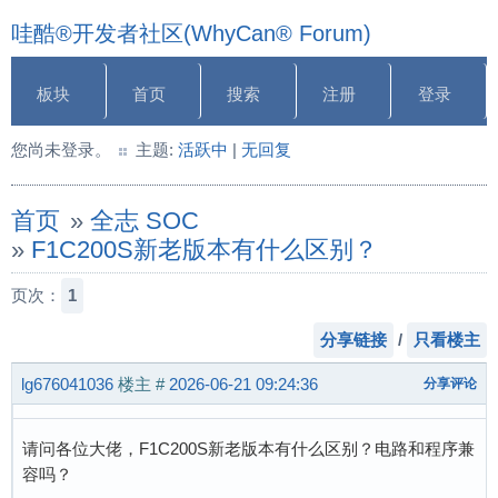
哇酷®开发者社区(WhyCan® Forum)
板块
首页
搜索
注册
登录
您尚未登录。
主题:
活跃中
|
无回复
首页
»
全志 SOC
»
F1C200S新老版本有什么区别？
页次：
1
分享链接
/
只看楼主
lg676041036
楼主
#
2026-06-21 09:24:36
分享评论
请问各位大佬，F1C200S新老版本有什么区别？电路和程序兼
容吗？