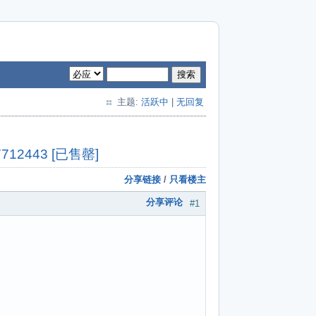
搜索
主题:
活跃中
|
无回复
712443 [已售罄]
分享链接
/
只看楼主
分享评论
#1