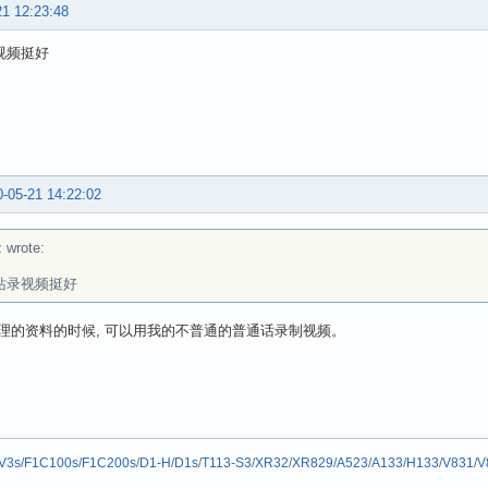
21 12:23:48
视频挺好
-05-21 14:22:02
 wrote:
站录视频挺好
理的资料的时候, 可以用我的不普通的普通话录制视频。
V3s
/
F1C100s
/
F1C200s
/
D1-H
/
D1s
/
T113-S3
/
XR32
/
XR829
/
A523
/
A133
/
H133
/
V831
/
V