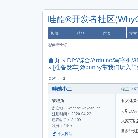
哇酷®开发者社区(WhyCa
板块
精华
首页
搜索
您尚未登录。
首页
»
DIY/综合/Arduino/写
»
[准备发车]@bunny带我们玩入门级方波无
页次：
1
哇酷小二
楼主
2020
管理员
有大佬要
所在地： wechat: whycan_cn
可以提供 sch
注册时间： 2020-04-22
已发帖子： 3,409
大家可以
积分： 1907
目前计划选
个人网站