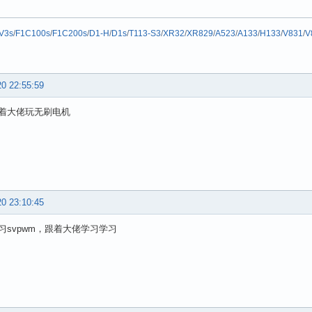
V3s
/
F1C100s
/
F1C200s
/
D1-H
/
D1s
/
T113-S3
/
XR32
/
XR829
/
A523
/
A133
/
H133
/
V831
/
V
20 22:55:59
着大佬玩无刷电机
20 23:10:45
习svpwm，跟着大佬学习学习