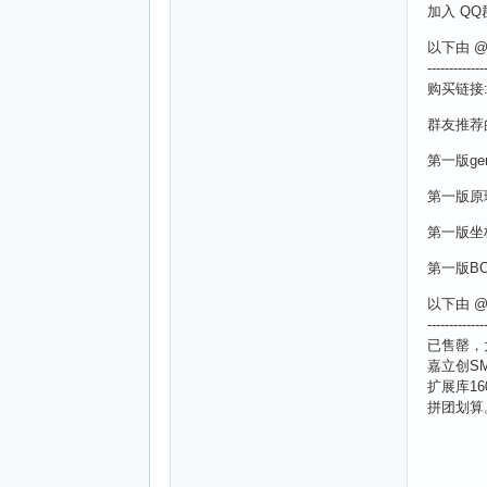
加入 QQ
以下由 @哇
-------------
购买链接
群友推荐
第一版ger
第一版原
第一版坐
第一版BO
以下由 @哇
-------------
已售罄，
嘉立创S
扩展库16
拼团划算