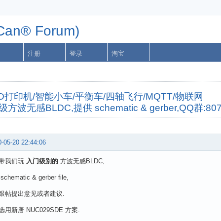
n® Forum)
注册
登录
淘宝
字机/3D打印机/智能小车/平衡车/四轴飞行/MQTT/物联网
感BLDC,提供 schematic & gerber,QQ群:807
-05-20 22:44:06
带我们玩
入门级别的
方波无感BLDC,
ematic & gerber file,
跟帖提出意见或者建议.
用新唐 NUC029SDE 方案.