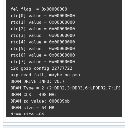
axp set dcdc2_vol to 1200 failed

fel flag  = 0x00000000

dcdc3_vol = 3300

rtc[0] value = 0x00000000

axp set dcdc3_vol to 3300 failed

rtc[1] value = 0x00000000

aldo2_vol = 2500

rtc[2] value = 0x00000000

axp set aldo2_vol to 2500 failed

rtc[3] value = 0x00000000

aldo3_vol = 3000

rtc[4] value = 0x00000000

axp set aldo3_vol to 3000 failed

rtc[5] value = 0x00000000

ldo1_vol = 3300

rtc[6] value = 0x00000000

axp set ldo1_vol to 3300 failed

rtc[7] value = 0x00000000

ldo2_vol = 3000

i2c gpio config 22777722

axp set ldo2_vol to 3000 failed

axp read fail, maybe no pmu 

ldo3_vol = 3000

DRAM DRIVE INFO: V0.7

axp set ldo3_vol to 3000 failed

DRAM Type = 2 (2:DDR2,3:DDR3,6:LPDDR2,7:LPDDR3
ldo4_vol = 1800

DRAM CLK = 408 MHz

axp set ldo4_vol to 1800 failed

DRAM zq value: 000039bb

find power_sply to end

DRAM size = 64 MB

vbus exist

dram size =64

no battery, limit to dc

Succeed in reading Boot1 file head.

dram_para_set start

The size of uboot is 00038000.
