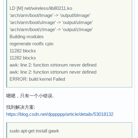
LD [M] net/wireless/lib80211.ko
‘arch/arm/boot/Image’ -> ‘output/bImage’
‘arch/arm/boot/uImage’ -> ‘output/uImage’
‘arch/arm/boot/zImage’ -> ‘output/zImage’
Building modules
regenerate rootfs cpio
11282 blocks
11282 blocks
awk: line 2: function strtonum never defined
awk: line 2: function strtonum never defined
ERROR: build kernel Failed
嗯嗯，只有一个小错误.
找到解决方案:
https://blog.csdn.net/dpppppp/article/details/53018132
sudo apt-get install gawk