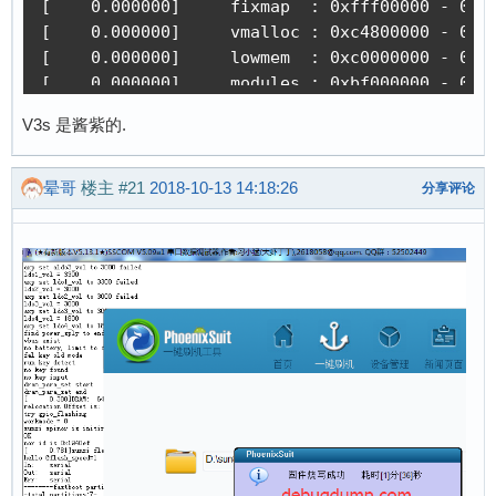
V3s 是酱紫的.
晕哥
楼主
#21
2018-10-13 14:18:26
分享评论