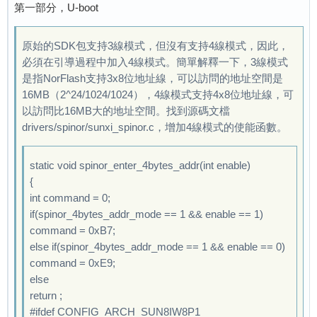
dcdc2_vol = 1200

第一部分，U-boot
run usb efex

axp set dcdc2_vol to 1200 failed

delay time 2500

dcdc3_vol = 3300

原始的SDK包支持3線模式，但沒有支持4線模式，因此，
usb init ok

axp set dcdc3_vol to 3300 failed

必須在引導過程中加入4線模式。簡單解釋一下，3線模式
set address 0x2

aldo2_vol = 2500

是指NorFlash支持3x8位地址線，可以訪問的地址空間是
SUNXI_EFEX_ERASE_TAG

axp set aldo2_vol to 2500 failed

16MB（2^24/1024/1024），4線模式支持4x8位地址線，可
erase_flag = 0x0

aldo3_vol = 3000

以訪問比16MB大的地址空間。找到源碼文檔
FEX_CMD_fes_verify_status

axp set aldo3_vol to 3000 failed

drivers/spinor/sunxi_spinor.c，增加4線模式的使能函數。
FEX_CMD_fes_verify last err=0

ldo1_vol = 3300

sunxi spinor is already inited

axp set ldo1_vol to 3300 failed

flash size =32768 M

static void spinor_enter_4bytes_addr(int enable)
ldo2_vol = 3000

flash sectors: 0x8000

{
axp set ldo2_vol to 3000 failed

algin 512 byte  fullimg_size 16592896 

int command = 0;
ldo3_vol = 3000

FEX_CMD_fes_verify_status

if(spinor_4bytes_addr_mode == 1 && enable == 1)
axp set ldo3_vol to 3000 failed

FEX_CMD_fes_verify last err=0

command = 0xB7;
ldo4_vol = 1800

before sunxi_sprite_setdata_finish

else if(spinor_4bytes_addr_mode == 1 && enable == 0)
axp set ldo4_vol to 1800 failed

spinor_datafinish

command = 0xE9;
find power_sply to end

spinor id = 0x1940ef

else
vbus exist

_spinor_wrsr status is 0 

return ;
no battery, limit to dc

begin to erase all ...........................
#ifdef CONFIG_ARCH_SUN8IW8P1
fel key old mode
