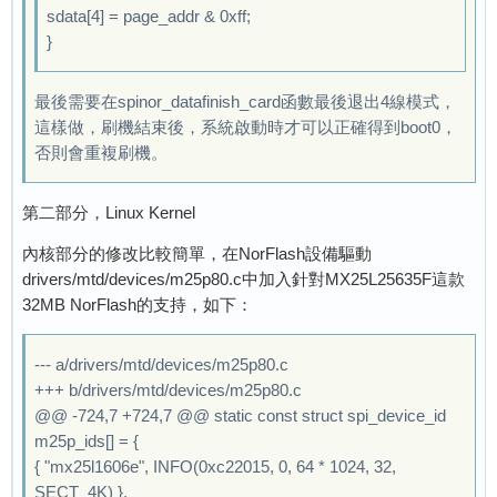
sdata[4] = page_addr & 0xff;
nor_page_cnt=10239

}
nor_page_cnt=10751

nor_page_cnt=11263

nor_page_cnt=11775

最後需要在spinor_datafinish_card函數最後退出4線模式，
nor_page_cnt=12287

這樣做，刷機結束後，系統啟動時才可以正確得到boot0，
nor_page_cnt=12799

否則會重複刷機。
nor_page_cnt=13311

nor_page_cnt=13823

第二部分，Linux Kernel
nor_page_cnt=14335

內核部分的修改比較簡單，在NorFlash設備驅動
nor_page_cnt=14847

drivers/mtd/devices/m25p80.c中加入針對MX25L25635F這款
nor_page_cnt=15359

32MB NorFlash的支持，如下：
nor_page_cnt=15871

nor_page_cnt=16383

nor_page_cnt=16895

--- a/drivers/mtd/devices/m25p80.c
nor_page_cnt=17407

+++ b/drivers/mtd/devices/m25p80.c
nor_page_cnt=17919

@@ -724,7 +724,7 @@ static const struct spi_device_id
nor_page_cnt=18431

m25p_ids[] = {
nor_page_cnt=18943

{ "mx25l1606e", INFO(0xc22015, 0, 64 * 1024, 32,
nor_page_cnt=19455

SECT_4K) },