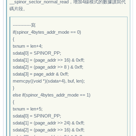
__spinor_sector_normal_read，增加4線模式的數據讀寫代
-name-        -start-       -size-      

dram para[16] = 0

碼片段。
boot        : 4000          280000      

dram para[17] = 0

system      : 284000        c83000      

dram para[18] = 0

cfg         : f07000        40000       

------------寫
dram para[19] = 0

boot_logo   : f47000        20000       

if(spinor_4bytes_addr_mode == 0)
dram para[20] = 0

shutdown_logo: f67000        20000       

{
dram para[21] = 220000

env         : f87000        10000       

txnum = len+4;
dram para[22] = 78

UDISK       : f97000        0           

sdata[0] = SPINOR_PP;
dram para[23] = d000001

-----------------------------------

sdata[1] = (page_addr >> 16) & 0xff;
dram para[24] = 0

WORK_MODE_BOOT

sdata[2] = (page_addr >> 8 ) & 0xff;
dram para[25] = 0

read bootlogo partition successful,start_block
sdata[3] = page_addr & 0xff;
dram para[26] = 0

Use decode 1x1 sampling

memcpy((void *)(sdata+4), buf, len);
dram para[27] = 0

sunxi_read_bootlogo: jpg convert argb  

}
dram para[28] = 0

[      1.514]Hit any key to stop autoboot:  0 
else if(spinor_4bytes_addr_mode == 1)
dram para[29] = 0

read boot or recovery all

{
dram para[30] = 0

[      1.696]sunxi flash read :offset 4000, 26
txnum = len+5;
dram para[31] = 0

[      1.709]ready to boot

sdata[0] = SPINOR_PP;
update dram para success 

force sunxi spinor exit

sdata[1] = (page_addr >> 24) & 0xff;
total write bytes = 16592896

[      1.711]

sdata[2] = (page_addr >> 16) & 0xff;
start = 0x0, cnt=0x7e98
