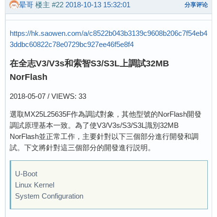
dram_para_set end

晕哥
楼主
#22
2018-10-13 15:32:01
分享评论
Ready to disable icache.

[      3.251]DRAM:  64 MiB

Jump to secend Boot.

relocation Offset is: 0309e000

[      0.159]

https://hk.saowen.com/a/c8522b043b3139c9608b206c7f54eb4
save config for small mem_size 

3ddbc60822c78e0729bc927ee46f5e8f4
workmode = 16

U-Boot 2011.09-rc1-00000-gc8e0a19-dirty (Dec 0
storage type = 0

在全志V3/V3s和索智S3/S3L上調試32MB
sunxi spinor is initing...[debug_jaosn]:use th
NorFlash
[      0.168]version: 1.1.0

OK

[      0.170]uboot commit : c8e0a19bbff4496d5c
nor id is 0x1940ef 

2018-05-07 / VIEWS: 33
spinor id is 1940ef 

[      0.181]pmbus:   ready

選取MX25L25635F作為調試對象，其他型號的NorFlash開發
try nor successed 

not set main pmu id

調試原理基本一致。為了使V3/V3s/S3/S3L識別32MB
sunxi sprite has installed spi function

axp read error

NorFlash並正常工作，主要針對以下三個部分進行開發和調
read flash error

probe axp20x failed

試。下文將針對這三個部分的開發進行説明。
In:    serial

axp152 read error

Out:   serial

probe axp15 failed

Err:   serial

U-Boot
axp_probe error

--------fastboot partitions--------

Linux Kernel
[      0.307]PMU: pll1 408 Mhz,PLL6=600 Mhz

mbr not exist

System Configuration
AXI=204 Mhz,AHB=204 Mhz, APB1=102 Mhz 

[      3.350]Hit any key to stop autoboot:  0 
set power on vol to default

work mode=0x10
