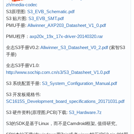
zh/media-codec
S3原理图:
S3_EVB_Schematic.pdf
S3 贴片图:
S3_EVB_SMT.pdf
PMU手册:
Allwinner_AXP203_Datasheet_V1_0.pdf
PMU程序：
axp20x_19x_17x-driver-20140320.rar
全志S3手册V0.2:
Allwinner_S3_Datasheet_V0_2.pdf
(索智S3
手册)
全志S3手册V1.0:
http://www.sochip.com.cn/s3/S3_Datasheet_V1.0.pdf
S3 系统配置手册:
S3_System_Configuration_Manual.pdf
S3 开发板规格书:
SC1615S_Development_board_specifications_20171031.pdf
S3 硬件资料(原理图,PCB)下载:
S3_Hardware.7z
S3的SDK是基于Linux，而不是Camdroid框架, 值得研究。