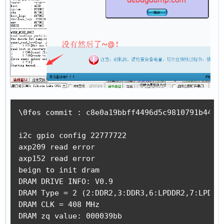
\0fes commit : c8e0a19bbff4496d5c9810791b445e7
i2c gpio config 22777722

axp209 read error

axp152 read error

beign to init dram

DRAM DRIVE INFO: V0.9

DRAM Type = 2 (2:DDR2,3:DDR3,6:LPDDR2,7:LPDDR3
DRAM CLK = 408 MHz

DRAM zq value: 000039bb
