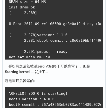
DRAM size = 64 MB

init dram ok

[      2.969]

U-Boot 2011.09-rc1-00000-gc8e0a19-dirty (Dec 0
[      2.978]version: 1.1.0

[      2.981]uboot commit : c8e0a19bbff4496d5c
[      2.991]pmbus:   ready

not set main pmu id

axp read error

一番折腾之后荔枝派zero(V3s)终于可以烧写了， 但是
probe axp20x failed

Starting kernel ...
就挂了...
axp152 read error

probe axp15 failed

断电重启后酱紫的:
axp_probe error

[      3.117]PMU: pll1 408 Mhz,PLL6=600 Mhz

\0HELLO! BOOT0 is starting!

AXI=204 Mhz,AHB=204 Mhz, APB1=102 Mhz 

boot0 version : 4.0.0

set power on vol to default

boot0 commit : 767a43563eb0783ad441489d022e0e2
dcdc2_vol = 1200
