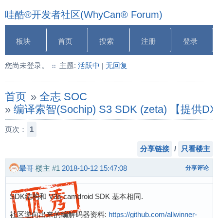
哇酷®开发者社区(WhyCan® Forum)
板块
首页
搜索
注册
登录
您尚未登录。
主题:
活跃中
|
无回复
首页
»
全志 SOC
»
编译索智(Sochip) S3 SDK (zeta) 【提供
页次：
1
分享链接
/
只看楼主
晕哥
楼主
#1
2018-10-12 15:47:08
分享评论
SDK结构和 V3s camdroid SDK 基本相同.
社区逆向出来的编解码器资料:
https://github.com/allwinner-