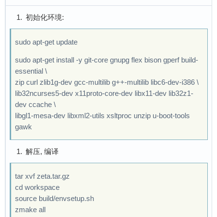
初始化环境:
sudo apt-get update
sudo apt-get install -y git-core gnupg flex bison gperf build-
essential \
zip curl zlib1g-dev gcc-multilib g++-multilib libc6-dev-i386 \
lib32ncurses5-dev x11proto-core-dev libx11-dev lib32z1-
dev ccache \
libgl1-mesa-dev libxml2-utils xsltproc unzip u-boot-tools
gawk
解压, 编译
tar xvf zeta.tar.gz
cd workspace
source build/envsetup.sh
zmake all