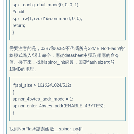
status = 0

spic_config_dual_mode(0, 0, 0, 1);
run key detect

count = 133 

#endif
no key found

spinor has erasered

spic_rw(1, (void*)&command, 0, 0);
no key input

eGON.BT0U 谸

return;
dram_para_set start

dram para[0] = 198

}
dram_para_set end

dram para[1] = 2

[      0.380]DRAM:  64 MiB

dram para[2] = 39bb

relocation Offset is: 036c1000

需要注意的是，0xB7和0xE9不代碼所有32MB NorFlash的4
dram para[3] = 0

try gpio_flashing

線模式進入/退出命令，應從datasheet中獲取相應的命令
dram para[4] = d20040

workmode = 0

值。接下來，找到spinor_init函數，回覆flash size大於
dram para[5] = 0

sunxi spinor is initing...[debug_jaosn]:use th
16MB的處理。
dram para[6] = 263

OK

dram para[7] = 4

nor id is 0x1940ef 

if(spi_size > 16
1024
1024/512)
dram para[8] = 0

[      0.781]sunxi flash init ok

{
dram para[9] = 0

hello @flash_speed=1

spinor_4bytes_addr_mode = 1;
dram para[10] = 25994e

In:    serial

spinor_enter_4bytes_addr(ENABLE_4BYTES);
dram para[11] = 121210a

Out:   serial

}
dram para[12] = 43031

Err:   serial

dram para[13] = 0

--------fastboot partitions--------

dram para[14] = 0

找到NorFlash讀寫函數__spinor_pp和
-total partitions:7-

dram para[15] = 0
