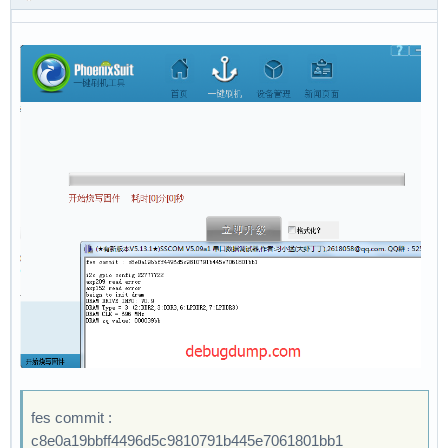
fes commit :
c8e0a19bbff4496d5c9810791b445e7061801bb1