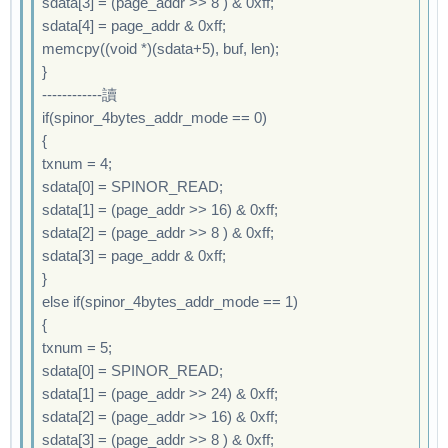
Starting kernel ...
sdata[3] = (page_addr >> 8 ) & 0xff;
nor_page_cnt=64816

sdata[4] = page_addr & 0xff;
nor_page_cnt=511

memcpy((void *)(sdata+5), buf, len);
nor_page_cnt=1023

}
nor_page_cnt=1535

------------讀
nor_page_cnt=2047

if(spinor_4bytes_addr_mode == 0)
nor_page_cnt=2559

{
nor_page_cnt=3071

txnum = 4;
nor_page_cnt=3583

sdata[0] = SPINOR_READ;
nor_page_cnt=4095

sdata[1] = (page_addr >> 16) & 0xff;
nor_page_cnt=4607

sdata[2] = (page_addr >> 8 ) & 0xff;
nor_page_cnt=5119

sdata[3] = page_addr & 0xff;
nor_page_cnt=5631

}
nor_page_cnt=6143

else if(spinor_4bytes_addr_mode == 1)
nor_page_cnt=6655

{
nor_page_cnt=7167

txnum = 5;
nor_page_cnt=7679

sdata[0] = SPINOR_READ;
nor_page_cnt=8191

sdata[1] = (page_addr >> 24) & 0xff;
nor_page_cnt=8703

sdata[2] = (page_addr >> 16) & 0xff;
nor_page_cnt=9215

sdata[3] = (page_addr >> 8 ) & 0xff;
nor_page_cnt=9727
