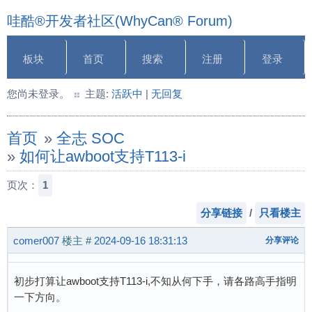
哇酷®开发者社区(WhyCan® Forum)
板块
首页
搜索
注册
登录
您尚未登录。
主题:
活跃中
|
无回复
首页
»
全志 SOC
»
如何让awboot支持T113-i
页次：
1
分享链接
/
只看楼主
comer007
楼主
#
2024-09-16 18:31:13
分享评论
初步打算让awboot支持T113-i,不知从何下手，请各路高手指明
一下方向。