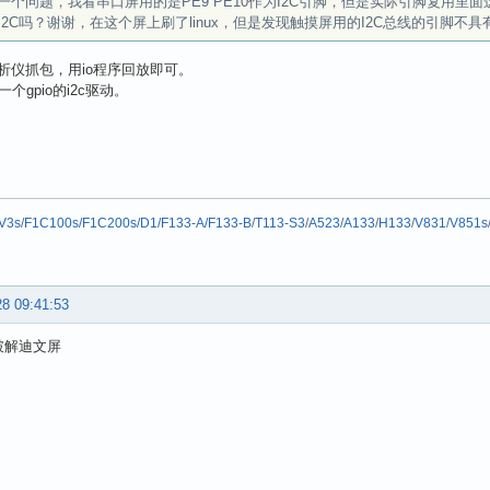
一个问题，我看串口屏用的是PE9 PE10作为I2C引脚，但是实际引脚复用里
I2C吗？谢谢，在这个屏上刷了linux，但是发现触摸屏用的I2C总线的引脚不具
析仪抓包，用io程序回放即可。
有一个gpio的i2c驱动。
V3s
/
F1C100s/F1C200s/D1/F133-A/F133-B
/
T113-S3
/
A523
/
A133
/
H133
/
V831
/
V851s
28 09:41:53
破解迪文屏