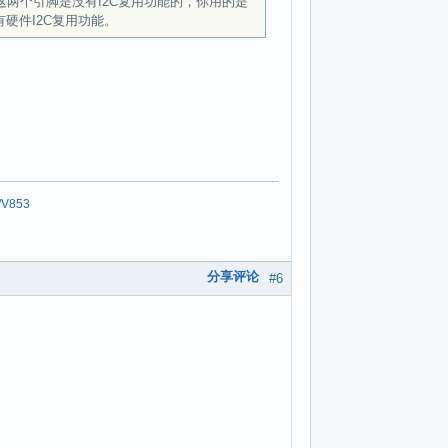
面这两个引脚是没有I2C复用功能的，你用的是
有硬件I2C复用功能。
/
V853
分享评论
#6