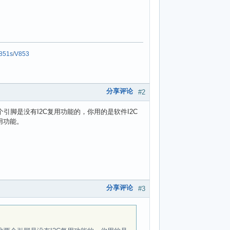
851s
/
V853
分享评论
#2
个引脚是没有I2C复用功能的，你用的是软件I2C
用功能。
分享评论
#3