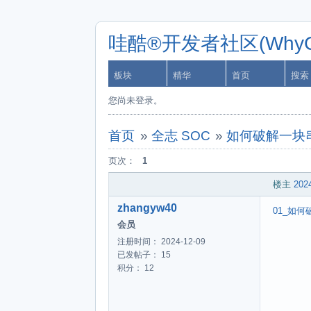
哇酷®开发者社区(WhyCa
板块
精华
首页
搜索
您尚未登录。
首页
»
全志 SOC
»
如何破解一块
页次：
1
楼主
2024
zhangyw40
01_如何
会员
注册时间： 2024-12-09
已发帖子： 15
积分： 12