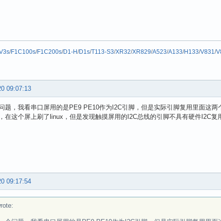
V3s
/
F1C100s
/
F1C200s
/
D1-H
/
D1s
/
T113-S3
/
XR32
/
XR829
/
A523
/
A133
/
H133
/
V831
/
V
20 09:07:13
问题，我看串口屏用的是PE9 PE10作为I2C引脚，但是实际引脚复用里面这两
，在这个屏上刷了linux，但是发现触摸屏用的I2C总线的引脚不具有硬件I2C复
20 09:17:54
rote: