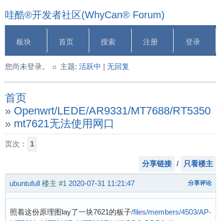
哇酷®开发者社区(WhyCan® Forum)
板块
首页
搜索
注册
登录
您尚未登录。
主题:
活跃中
|
无回复
首页
»
Openwrt/LEDE/AR9331/MT7688/RT5350
»
mt7621无法使用网口
页次：
1
分享链接
/
只看楼主
ubuntufull
楼主
#1
2020-07-31 11:21:47
分享评论
照着这份原理图lay了一块7621的板子
/files/members/4503/AP-