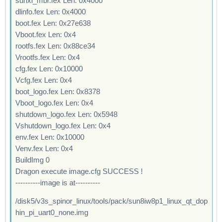
sunxi_mbr.fex Len: 0x4000
dlinfo.fex Len: 0x4000
boot.fex Len: 0x27e638
Vboot.fex Len: 0x4
rootfs.fex Len: 0x88ce34
Vrootfs.fex Len: 0x4
cfg.fex Len: 0x10000
Vcfg.fex Len: 0x4
boot_logo.fex Len: 0x8378
Vboot_logo.fex Len: 0x4
shutdown_logo.fex Len: 0x5948
Vshutdown_logo.fex Len: 0x4
env.fex Len: 0x10000
Venv.fex Len: 0x4
BuildImg 0
Dragon execute image.cfg SUCCESS !
----------image is at----------
/disk5/v3s_spinor_linux/tools/pack/sun8iw8p1_linux_qt_dop
hin_pi_uart0_none.img