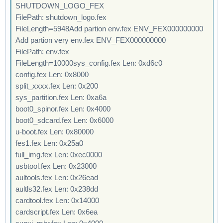
SHUTDOWN_LOGO_FEX
FilePath: shutdown_logo.fex
FileLength=5948Add partion env.fex ENV_FEX000000000
Add partion very env.fex ENV_FEX000000000
FilePath: env.fex
FileLength=10000sys_config.fex Len: 0xd6c0
config.fex Len: 0x8000
split_xxxx.fex Len: 0x200
sys_partition.fex Len: 0xa6a
boot0_spinor.fex Len: 0x4000
boot0_sdcard.fex Len: 0x6000
u-boot.fex Len: 0x80000
fes1.fex Len: 0x25a0
full_img.fex Len: 0xec0000
usbtool.fex Len: 0x23000
aultools.fex Len: 0x26ead
aultls32.fex Len: 0x238dd
cardtool.fex Len: 0x14000
cardscript.fex Len: 0x6ea