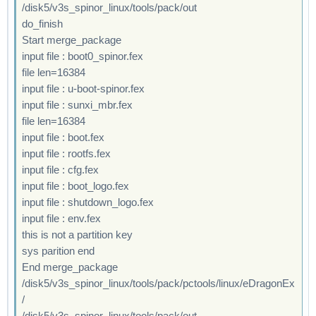
/disk5/v3s_spinor_linux/tools/pack/out
do_finish
Start merge_package
input file : boot0_spinor.fex
file len=16384
input file : u-boot-spinor.fex
input file : sunxi_mbr.fex
file len=16384
input file : boot.fex
input file : rootfs.fex
input file : cfg.fex
input file : boot_logo.fex
input file : shutdown_logo.fex
input file : env.fex
this is not a partition key
sys parition end
End merge_package
/disk5/v3s_spinor_linux/tools/pack/pctools/linux/eDragonEx
/
/disk5/v3s_spinor_linux/tools/pack/out