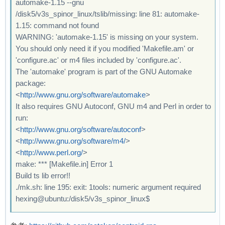
automake-1.15 --gnu
/disk5/v3s_spinor_linux/tslib/missing: line 81: automake-
1.15: command not found
WARNING: 'automake-1.15' is missing on your system.
You should only need it if you modified 'Makefile.am' or
'configure.ac' or m4 files included by 'configure.ac'.
The 'automake' program is part of the GNU Automake
package:
<
http://www.gnu.org/software/automake
>
It also requires GNU Autoconf, GNU m4 and Perl in order to
run:
<
http://www.gnu.org/software/autoconf
>
<
http://www.gnu.org/software/m4/
>
<
http://www.perl.org/
>
make: *** [Makefile.in] Error 1
Build ts lib error!!
./mk.sh: line 195: exit: 1tools: numeric argument required
hexing@ubuntu:/disk5/v3s_spinor_linux$