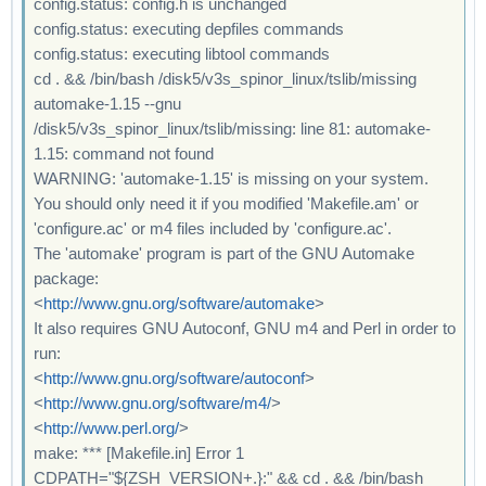
config.status: config.h is unchanged
config.status: executing depfiles commands
config.status: executing libtool commands
cd . && /bin/bash /disk5/v3s_spinor_linux/tslib/missing
automake-1.15 --gnu
/disk5/v3s_spinor_linux/tslib/missing: line 81: automake-
1.15: command not found
WARNING: 'automake-1.15' is missing on your system.
You should only need it if you modified 'Makefile.am' or
'configure.ac' or m4 files included by 'configure.ac'.
The 'automake' program is part of the GNU Automake
package:
<
http://www.gnu.org/software/automake
>
It also requires GNU Autoconf, GNU m4 and Perl in order to
run:
<
http://www.gnu.org/software/autoconf
>
<
http://www.gnu.org/software/m4/
>
<
http://www.perl.org/
>
make: *** [Makefile.in] Error 1
CDPATH="${ZSH_VERSION+.}:" && cd . && /bin/bash