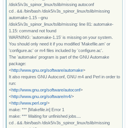
/disk5/v3s_spinor_linux/tslib/missing autoconf
cd . && /bin/bash /disk5/v3s_spinor_linux/tslib/missing
automake-1.15 --gnu
/disk5/v3s_spinor_linux/tslib/missing: line 81: automake-
1.15: command not found
WARNING: 'automake-1.15' is missing on your system.
You should only need it if you modified 'Makefile.am' or
'configure.ac' or m4 files included by 'configure.ac'.
The 'automake' program is part of the GNU Automake
package:
<
http://www.gnu.org/software/automake
>
It also requires GNU Autoconf, GNU m4 and Perl in order to
run:
<
http://www.gnu.org/software/autoconf
>
<
http://www.gnu.org/software/m4/
>
<
http://www.perl.org/
>
make: *** [Makefile.in] Error 1
make: *** Waiting for unfinished jobs....
cd . && /bin/bash /disk5/v3s_spinor_linux/tslib/missing