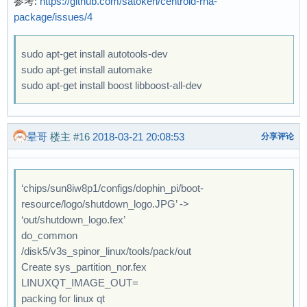
参考:
https://github.com/satoken/centroid-rna-
package/issues/4
sudo apt-get install autotools-dev
sudo apt-get install automake
sudo apt-get install boost libboost-all-dev
晕哥
楼主
#16
2018-03-21 20:08:53
分享评论
‘chips/sun8iw8p1/configs/dophin_pi/boot-
resource/logo/shutdown_logo.JPG’ ->
‘out/shutdown_logo.fex’
do_common
/disk5/v3s_spinor_linux/tools/pack/out
Create sys_partition_nor.fex
LINUXQT_IMAGE_OUT=
packing for linux qt