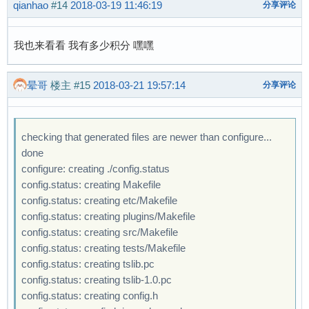
qianhao
#14
2018-03-19 11:46:19
分享评论
我也来看看 我有多少积分 嘿嘿
晕哥
楼主
#15
2018-03-21 19:57:14
分享评论
checking that generated files are newer than configure...
done
configure: creating ./config.status
config.status: creating Makefile
config.status: creating etc/Makefile
config.status: creating plugins/Makefile
config.status: creating src/Makefile
config.status: creating tests/Makefile
config.status: creating tslib.pc
config.status: creating tslib-1.0.pc
config.status: creating config.h