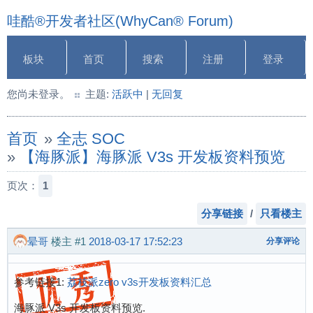
哇酷®开发者社区(WhyCan® Forum)
板块
首页
搜索
注册
登录
您尚未登录。
主题:
活跃中
|
无回复
首页
»
全志 SOC
»
【海豚派】海豚派 V3s 开发板资料预览
页次：
1
分享链接
/
只看楼主
晕哥
楼主
#1
2018-03-17 17:52:23
分享评论
参考链接1:
荔枝派zero v3s开发板资料汇总
海豚派 V3s 开发板资料预览.