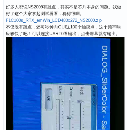
好多人都说NS2009有跳点，其实不是芯片本身的问题。我做
好了这个大家拿起测试看看，稳得很啊。
F1C100s_RTX_emWin_LCD480x272_NS2009.zip
不仅没有跳点，还每秒钟向GUI送100个触摸点，这个频率响
应够快了吧！可以连接UART0看输出，点击屏幕就有输出。