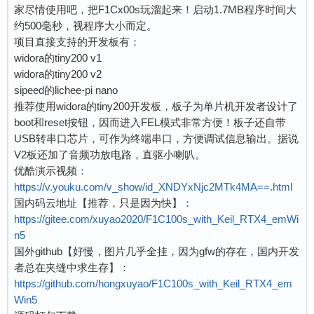
家尽情使用吧，把F1Cx00s玩溜起来！启动1.7MB程序时间大
约500毫秒，视程序大小而定。
项目直接支持的开发板有：
widora的tiny200 v1
widora的tiny200 v2
sipeed的lichee-pi nano
推荐使用widora的tiny200开发板，板子为单片机开发者设计了
boot和reset按钮，因而进入FEL模式非常方便！板子还自带
USB转串口芯片，可作为终端串口，方便调试信息输出。据说
V2板还加了音频功放电路，直驱小喇叭。
优酷演示视频：
https://v.youku.com/v_show/id_XNDYxNjc2MTk4MA==.html
国内码云地址【推荐，只是因为快】：
https://gitee.com/xuyao2020/F1C100s_with_Keil_RTX4_emWi
n5
国外github【好慢，图片几乎全挂，因为gfw的存在，国内开发
者总在夹缝中求生存】：
https://github.com/hongxuyao/F1C100s_with_Keil_RTX4_em
Win5