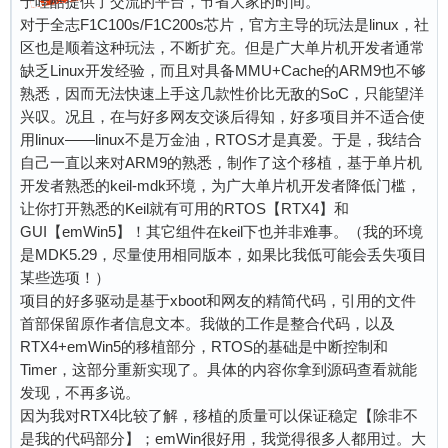
于哇酷提供了交流的平台，节省大家的时间。
对于全志F1C100s/F1C200s芯片，官方主导的玩法是linux，社
区也是顺着这种玩法，不断扩充。但是广大单片机开发者通常
缺乏Linux开发经验，而且对具备MMU+Cache的ARM9也不够
熟悉，因而无法快速上手这几款性价比无敌的SoC，只能望洋
兴叹。况且，在与好多网友交谈后得知，好多项目并不适合使
用linux——linux不是万金油，RTOS才是真爱。于是，我结合
自己一直以来对ARM9的熟悉，制作了这个移植，基于单片机
开发者熟悉的keil-mdk环境，为广大单片机开发者降低门槛，
让你打开熟悉的Keil就有可用的RTOS【RTX4】和
GUI【emWin5】！其它组件在keil下也并非难事。（我的环境
是MDK5.29，尽量使用相同版本，如果比我低可能会丢失项目
某些选项！）
项目的好多驱动是基于xboot和网友的精简代码，引用的文件
首部保留原作者信息文本。我做的工作是整合代码，以及
RTX4+emWin5的移植部分，RTOS的基础是中断控制和
Timer，这部分重新实现了。具体的内容你拿到源码查看就能
发现，不再多说。
因为我对RTX4比较了解，移植的质量可以保证稳定【除非不
是我的代码部分】；emWin很好用，我觉得很多人都用过。大