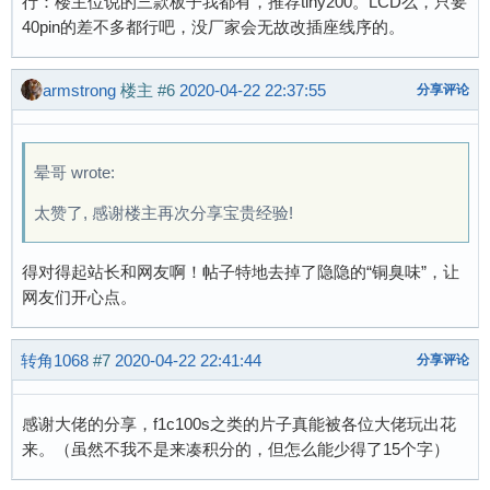
行：楼主位说的三款板子我都有，推荐tiny200。LCD么，只要
40pin的差不多都行吧，没厂家会无故改插座线序的。
armstrong
楼主
#6
2020-04-22 22:37:55
分享评论
晕哥 wrote:
太赞了, 感谢楼主再次分享宝贵经验!
得对得起站长和网友啊！帖子特地去掉了隐隐的“铜臭味”，让
网友们开心点。
转角1068
#7
2020-04-22 22:41:44
分享评论
感谢大佬的分享，f1c100s之类的片子真能被各位大佬玩出花
来。（虽然不我不是来凑积分的，但怎么能少得了15个字）