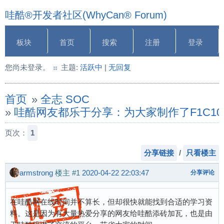
哇酷®开发者社区(WhyCan® Forum)
板块
首页
搜索
注册
登录
您尚未登录。
主题:
活跃中
|
无回复
首页
»
全志 SOC
»
哇酷网友都乐于分享：为大家制作了F1C100s
页次：
1
分享链接
/
只看楼主
armstrong
楼主
#1
2020-04-22 22:03:47
分享评论
在哇酷网在线时间并不算长，但却很快就能找到合适的学习资
料。这是因为有大量热爱分享的网友给哇酷添砖加瓦，也是由