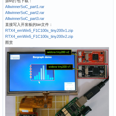
源码打包下载：
AllwinnerSoC_part1.rar
AllwinnerSoC_part2.rar
AllwinnerSoC_part3.rar
直接写入开发板的bin文件：
RTX4_emWin5_F1C100s_tiny200v1.zip
RTX4_emWin5_F1C100s_tiny200v2.zip
图赏