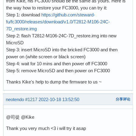
from Kike, his FC3000 should be the same as yours. Here is
the way how to restore your FC3000, you can try it:
Step 1: download
https://github.com/steward-
fu/fc3000/releases/download/v1.0/T2812-M106-24C-
7D_restore.img
Step 2: flash T2812-M106-24C-7D_restore.img into new
MicroSD
Step 3: insert MicroSD into the bricked FC3000 and then
power on (white screen or black screen)
Step 4: wait for 10 mins and then power off FC3000
Step 5: remove MicroSD and then power on FC3000
Thanks Kike's help to dump the firmware to us ~
neotendo
#1217
2022-10-18 13:52:50
分享评论
@司徒 @Kike
Thank you very much <3 i will try it asap