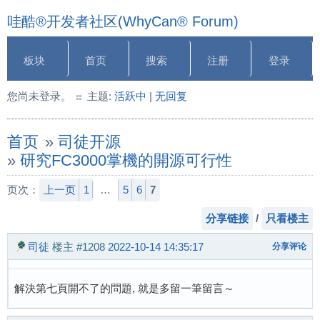
哇酷®开发者社区(WhyCan® Forum)
板块
首页
搜索
注册
登录
您尚未登录。
主题:
活跃中
|
无回复
首页
»
司徒开源
»
研究FC3000掌機的開源可行性
页次：
上一页
1
…
5
6
7
分享链接
/
只看楼主
司徒
楼主
#1208
2022-10-14 14:35:17
分享评论
解決第七頁開不了的問題, 就是多留一筆留言～