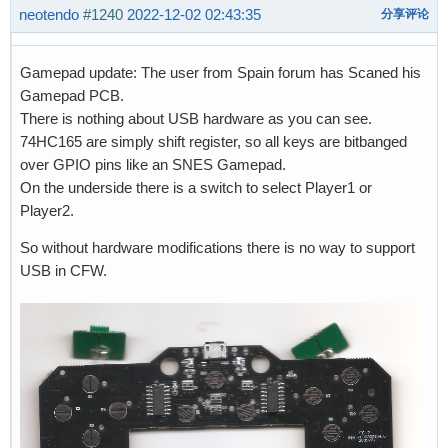
neotendo
#1240
2022-12-02 02:43:35
分享评论
Gamepad update: The user from Spain forum has Scaned his
Gamepad PCB.
There is nothing about USB hardware as you can see.
74HC165 are simply shift register, so all keys are bitbanged
over GPIO pins like an SNES Gamepad.
On the underside there is a switch to select Player1 or
Player2.
So without hardware modifications there is no way to support
USB in CFW.