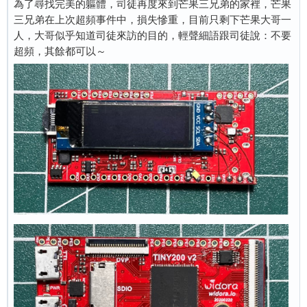
為了尋找完美的軀體，司徒再度來到芒果三兄弟的家裡，芒果
三兄弟在上次超頻事件中，損失慘重，目前只剩下芒果大哥一
人，大哥似乎知道司徒來訪的目的，輕聲細語跟司徒說：不要
超頻，其餘都可以～