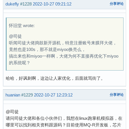
dukefly
#1228
2022-10-27 09:21:12
分享评论
怀旧堂 wrote:
@司徒
听闻司徒大佬捣鼓新开源机，特意注册账号来膜拜大佬，
竟然也是100s，那不就是miyoo换壳么，
搞出来也和miyoo一样啊，大佬为何不直接再优化下miyoo
的系统呢？
哈哈，好讽刺啊，这边让人家优化，后面就骂街了。
huanian
#1229
2022-10-27 12:23:12
分享评论
@司徒
请问司徒大佬和各位小伙伴们，我想在linux跑掌机模拟器，在
哪里可以找到相关资料跟源码？目前使用MQ-R开发板，芯片