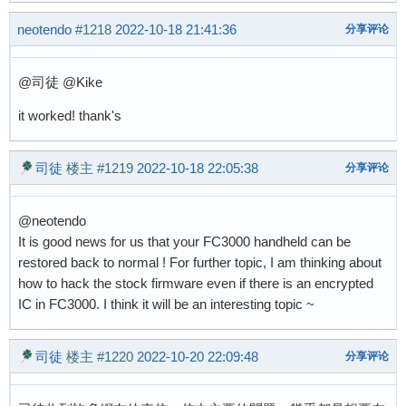
neotendo
#1218
2022-10-18 21:41:36
分享评论
@司徒 @Kike
it worked! thank's
司徒
楼主
#1219
2022-10-18 22:05:38
分享评论
@neotendo
It is good news for us that your FC3000 handheld can be
restored back to normal ! For further topic, I am thinking about
how to hack the stock firmware even if there is an encrypted
IC in FC3000. I think it will be an interesting topic ~
司徒
楼主
#1220
2022-10-20 22:09:48
分享评论