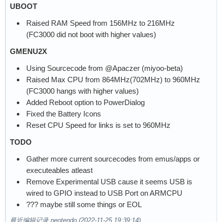
UBOOT
Raised RAM Speed from 156MHz to 216MHz
(FC3000 did not boot with higher values)
GMENU2X
Using Sourcecode from @Apaczer (miyoo-beta)
Raised Max CPU from 864MHz(702MHz) to 960MHz
(FC3000 hangs with higher values)
Added Reboot option to PowerDialog
Fixed the Battery Icons
Reset CPU Speed for links is set to 960MHz
TODO
Gather more current sourcecodes from emus/apps or
executeables atleast
Remove Experimental USB cause it seems USB is
wired to GPIO instead to USB Port on ARMCPU
??? maybe still some things or EOL
最近编辑记录 neotendo (2022-11-25 19:39:14)