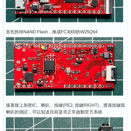
首先拆掉NAND Flash，換成FC3000的W25Q64
接著接上加密IC、喇叭、按鍵(PE2, 按鍵RIGHT)，透過按鍵跟
喇叭的測試，可以知道目前是否正常啟動官方系統