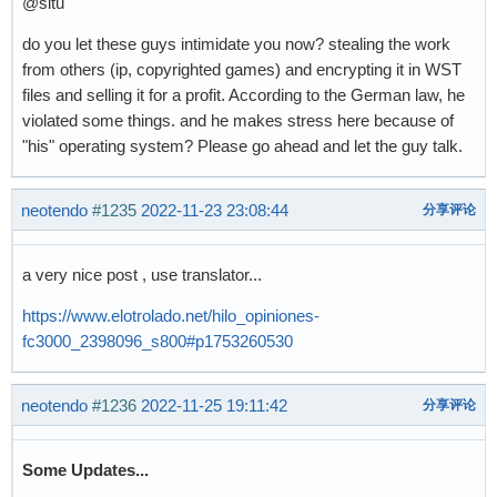
@situ
do you let these guys intimidate you now? stealing the work
from others (ip, copyrighted games) and encrypting it in WST
files and selling it for a profit. According to the German law, he
violated some things. and he makes stress here because of
"his" operating system? Please go ahead and let the guy talk.
neotendo
#1235
2022-11-23 23:08:44
分享评论
a very nice post , use translator...
https://www.elotrolado.net/hilo_opiniones-
fc3000_2398096_s800#p1753260530
neotendo
#1236
2022-11-25 19:11:42
分享评论
Some Updates...