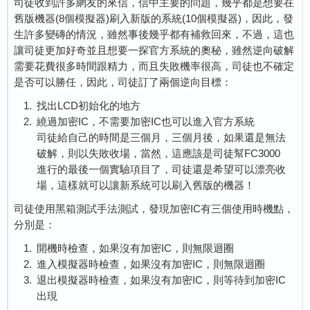
司徒收到許多網友的來信，信中主要的問題，幾乎都是想要在
舊版機器(8個模擬器)刷入新版的系統(10個模擬器)，因此，發
生許多變磚的情況，雖然事後幾乎都有補救回來，不過，這也
讓司徒更加好奇並且想要一探官方系統的奧秘，雖然逆向破解
需要花費很多時間跟精力，而且失敗機率很高，司徒也不確定
是否可以勝任，因此，司徒訂了兩個逆向目標：
找出LCD初始化的地方
繞過加密IC，不需要加密IC也可以進入官方系統
司徒給自己的時間是三個月，三個月後，如果還是無法
破解，則以失敗收場，當然，這應該是司徒幫FC3000
進行的最後一個實驗項目了，司徒還是希望可以漂亮收
場，這樣就可以讓新系統可以刷入舊版的機器！
司徒使用黑箱測試手法測試，發現加密IC有三個使用時機點，
分別是：
開機時檢查，如果沒有加密IC，則無限迴圈
進入模擬器時檢查，如果沒有加密IC，則無限迴圈
退出模擬器時檢查，如果沒有加密IC，則等待到加密IC
出現